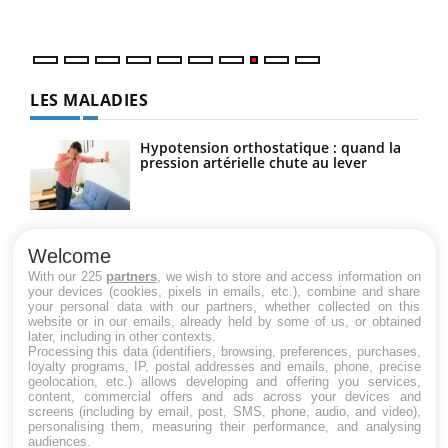
quot
LES MALADIES
Hypotension orthostatique : quand la
pression artérielle chute au lever
Drépanocytose : une déformation des
globules rouges aux conséquences
Welcome
graves
With our 225
partners
, we wish to store and access information on
your devices (cookies, pixels in emails, etc.), combine and share
your personal data with our partners, whether collected on this
website or in our emails, already held by some of us, or obtained
Maladie de Charcot (Sclérose latérale
later, including in other contexts.
amyotrophique)
Processing this data (identifiers, browsing, preferences, purchases,
loyalty programs, IP, postal addresses and emails, phone, precise
geolocation, etc.) allows developing and offering you services,
content, commercial offers and ads across your devices and
screens (including by email, post, SMS, phone, audio, and video),
personalising them, measuring their performance, and analysing
audiences.