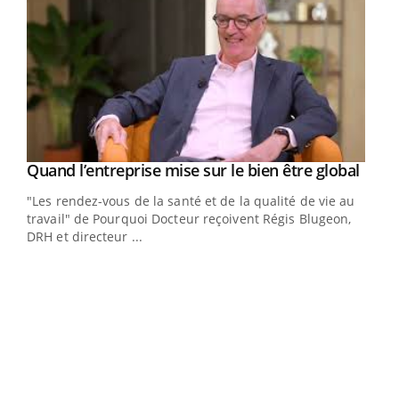
Yout
Quand l’entreprise mise sur le bien être global
Youtube
ndez-
"Les rendez-vous de la santé et de la qualité de vie au
cet
travail" de Pourquoi Docteur reçoivent Régis Blugeon,
DRH et directeur ...
Ecz
You
(3/3
Dans
vous