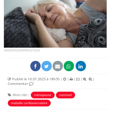
INNERVISIONPRO/ISTOCK
Publié le 10.07.2025 à 18h55
|
|
|
|
|
Commenter
Mots clés :
ménopause
sommeil
maladie cardiovasculaire