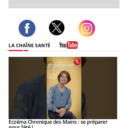
Twitter
Facebook
Instagram
LA CHAÎNE SANTÉ
Youtube
Eczéma Chronique des Mains : se préparer
Youtube
Youtube
pour l’été !