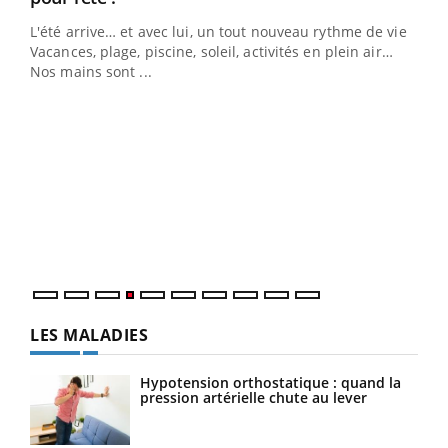
L'été arrive… et avec lui, un tout nouveau rythme de vie !
Vacances, plage, piscine, soleil, activités en plein air…
Nos mains sont ...
Dia
You
Le 
pers
ques
LES MALADIES
Hypotension orthostatique : quand la
pression artérielle chute au lever