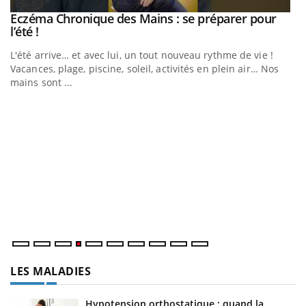
Eczéma Chronique des Mains : se préparer pour
Youtube
Youtube
l’été !
e
L'été arrive… et avec lui, un tout nouveau rythme de vie !
Vacances, plage, piscine, soleil, activités en plein air… Nos
mains sont ...
D
Yo
L
at
dé
LES MALADIES
Hypotension orthostatique : quand la