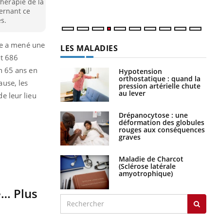
thérapie de la
ernant ce
s.
pe a mené une
LES MALADIES
nt 686
n 65 ans en
Hypotension
orthostatique : quand la
use, les
pression artérielle chute
au lever
de leur lieu
Drépanocytose : une
déformation des globules
rouges aux conséquences
graves
Maladie de Charcot
(Sclérose latérale
amyotrophique)
e… Plus