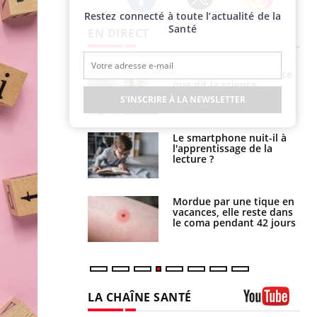
Restez connecté à toute l’actualité de la
Twitter
Facebook
Instagram
Santé
EN DIRECT
haleurs :
Grossesse et chaleur : ce
i le risque de
que dit la science
rimpe-t-il ?
S'INSCRIRE À LA NEWSLETTER
a pourrait-il
Le smartphone nuit-il à
la propagation du
l'apprentissage de la
lecture ?
i manger moins
Mordue par une tique en
éines pourrait
vacances, elle reste dans
ent être bénéfique
le coma pendant 42 jours
LA CHAÎNE SANTÉ
Youtube