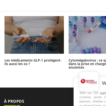
S
Les médicaments GLP-1 protègent-
Cytomégalovirus : ce q
ils aussi les os ?
dans la prise en char
enceintes
W
With our 225
par
(cookies, pixels 
À PROPOS
NEWSLETT
partners, whether c
or obtained later, i