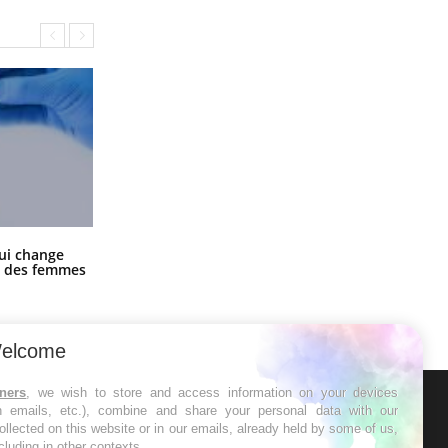
La sieste empêche-t-elle de dormir
ui change
la nuit ?
ge des femmes
elcome
tners
, we wish to store and access information on your devices
in emails, etc.), combine and share your personal data with our
ER
ollected on this website or in our emails, already held by some of us,
ncluding in other contexts.