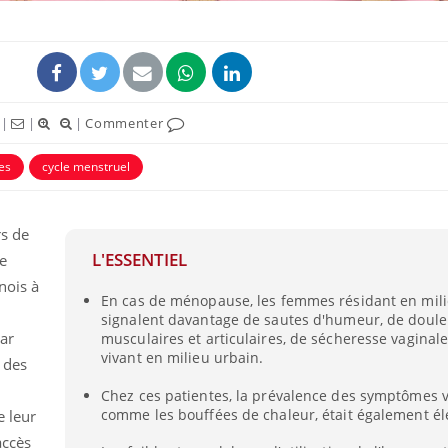
|
|
|
Commenter
es
cycle menstruel
ence en fer : comprendre pour
Insuline & Charge ment
tube
Youtube
Youtube
Yout
venir
osait en parler??
rs de
gue, irritabilité, brouillard mental ou
En 2026, l'insuline dans l
L'ESSENTIEL
e
e alopécie… Les symptômes de la
reste entourée d'idées re
nce en fer sont multiples ce qui la rend
patients comme parfois ch
inois à
En cas de ménopause, les femmes résidant en mili
signalent davantage de sautes d'humeur, de doule
ar
musculaires et articulaires, de sécheresse vaginale
vivant en milieu urbain.
n des
Chez ces patientes, la prévalence des symptômes 
comme les bouffées de chaleur, était également él
e leur
accès