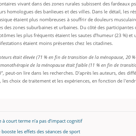
lontaires vivant dans des zones rurales subissent des fardeaux 
rs homologues des banlieues et des villes. Dans le détail, les ré
usique étaient plus nombreuses à souffrir de douleurs musculaire
es des zones suburbaines et urbaines. Du côté des participantes 
ômes les plus fréquents étaient les sautes d’humeur (23 %) et 
festations étaient moins présentes chez les citadines.
urs était élevée (71 % en fin de transition de la ménopause, 20 %
rmonothérapie de la ménopause était faible (11 % en fin de transiti
",
peut-on lire dans les recherches. D’après les auteurs, des dif
les choix de traitement et les expériences, en fonction de l'endro
à court terme n’a pas d’impact cognitif
 booste les effets des séances de sport