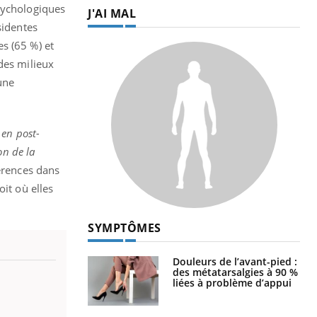
psychologiques
J'AI MAL
sidentes
s (65 %) et
des milieux
une
 en post-
on de la
férences dans
it où elles
SYMPTÔMES
Douleurs de l’avant-pied :
des métatarsalgies à 90 %
liées à problème d’appui