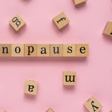
La sieste empêche-t-elle
Fortes c
de dormir la nuit ?
pourquo
noyade g
VIH : la fin du comprimé
Le Viagr
tous les jours se profile-t-
freiner 
elle enfin ?
cancer ?
Pourquoi votre ventre
Pourquo
gâche-t-il les premiers
de prot
jours de vos vacances ?
finalem