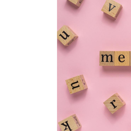
Chikungunya, dengue,
West Nile : que se passe-
t-il dans le sud de la
France ?
Les médicaments GLP-1
protègent-ils aussi les os
?
Cytomégalovirus : ce qui
change dans la prise en
charge des femmes
enceintes