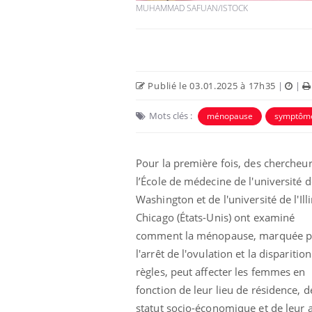
MUHAMMAD SAFUAN/ISTOCK
Publié le 03.01.2025 à 17h35
|
|
Mots clés :
ménopause
symptôm
Eczéma Chronique des Mains :
Car
Youtube
You
Youtube
expliquer ma maladie
pré
Pour la première fois, des chercheu
Il y a des sujets qui sont faciles à aborder...
Fati
l’École de médecine de l'université d
d'autres non ! D'un côté, poser des
mêm
questions sur la maladie d'un proche c'est
care
Washington et de l'université de l'Ill
montrer ...
...
Chicago (États-Unis) ont examiné
comment la ménopause, marquée p
l'arrêt de l'ovulation et la disparitio
règles, peut affecter les femmes en
fonction de leur lieu de résidence, d
statut socio-économique et de leur 