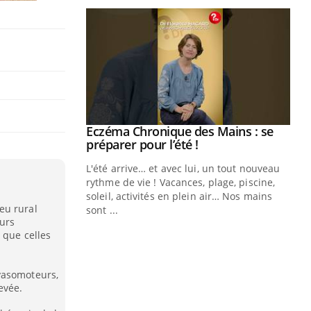
ale : et si on
Eczéma Chronique des Mains : se
Youtube
ube
Youtube
préparer pour l’été !
e diabète de type 2
L'été arrive… et avec lui, un tout nouveau
çues chez les
rythme de vie ! Vacances, plage, piscine,
ez les soignants.
soleil, activités en plein air… Nos mains
eu rural
sont ...
Di
urs
You
 que celles
Le 
nom
vasomoteurs,
dia
evée.
défi