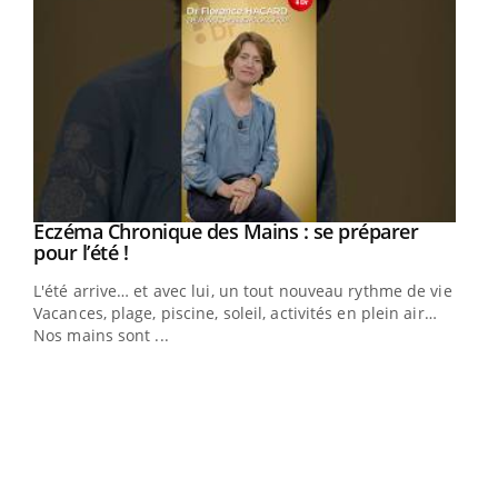
Eczéma Chronique des Mains : se préparer
Youtube
Youtube
pour l’été !
L'été arrive… et avec lui, un tout nouveau rythme de vie !
Vacances, plage, piscine, soleil, activités en plein air…
Nos mains sont ...
Dia
You
Le 
pers