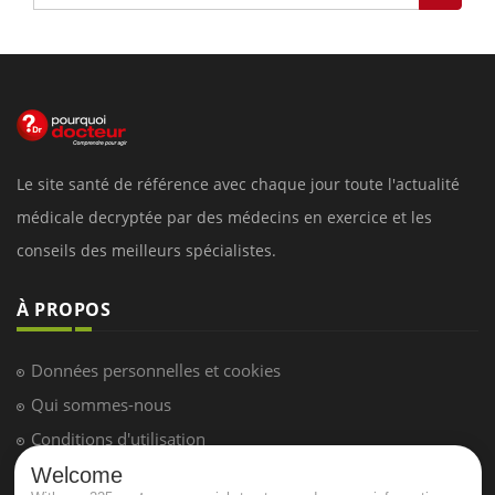
Le site santé de référence avec chaque jour toute l'actualité
médicale decryptée par des médecins en exercice et les
conseils des meilleurs spécialistes.
À PROPOS
Données personnelles et cookies
Qui sommes-nous
Conditions d'utilisation
Plan du site
Welcome