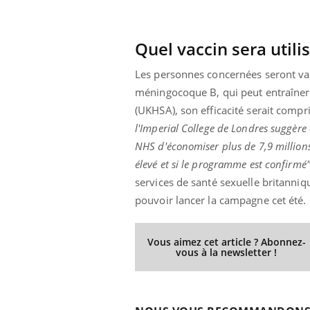
Quel vaccin sera utili
Eczéma Chronique des Mains :
Car
Youtube
You
Les personnes concernées seront vacc
Youtube
expliquer ma maladie
pré
méningocoque B, qui peut entraîner 
Il y a des sujets qui sont faciles à aborder...
Fati
(UKHSA), son efficacité serait compr
d'autres non ! D'un côté, poser des
mêm
l'Imperial College de Londres suggère
questions sur la maladie d'un proche c'est
care
montrer ...
...
NHS d'économiser plus de 7,9 millions 
élevé et si le programme est confirmé
services de santé sexuelle britanniqu
pouvoir lancer la campagne cet été.
Vous aimez cet article ? Abonnez-
vous à la newsletter !