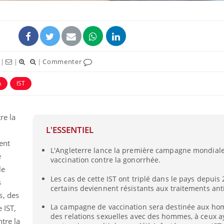
|
|
|
Commenter
n
IST
re la
L'ESSENTIEL
cent
La sieste empêche-t-elle
Fortes c
L'Angleterre lance la première campagne mondial
de dormir la nuit ?
pourquo
e
noyade g
vaccination contre la gonorrhée.
le
Les cas de cette IST ont triplé dans le pays depuis 
s
certains deviennent résistants aux traitements ant
VIH : la fin du comprimé
Le Viagr
s, des
tous les jours se profile-t-
freiner 
elle enfin ?
cancer ?
La campagne de vaccination sera destinée aux h
 IST,
des relations sexuelles avec des hommes, à ceux a
ntre la