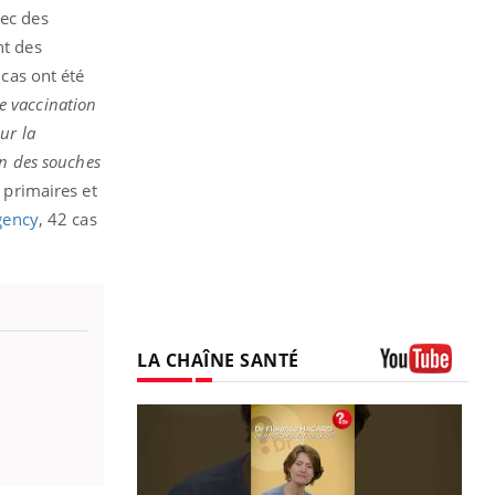
vec des
nt des
 cas ont été
e vaccination
ur la
on des souches
 primaires et
gency
, 42 cas
LA CHAÎNE SANTÉ
Youtube