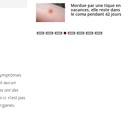
i manger moins
Mordue par une tique en
éines pourrait
vacances, elle reste dans
ent être bénéfique
le coma pendant 42 jours
s symptômes
nt aucun
es ont des
i-ci n’est pas
organes.