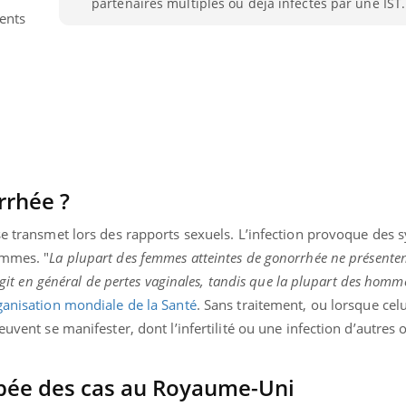
partenaires multiples ou déjà infectés par une IST.
Pourquoi votre ventre
Pourquo
ments
gâche-t-il les premiers
de prot
jours de vos vacances ?
finalem
rrhée ?
 se transmet lors des rapports sexuels. L’infection provoque de
emmes. "
La plupart des femmes atteintes de gonorrhée ne présente
’agit en général de pertes vaginales, tandis que la plupart des homm
anisation mondiale de la Santé
. Sans traitement, ou lorsque celu
euvent se manifester, dont l’infertilité ou une infection d’autres 
bée des cas au Royaume-Uni