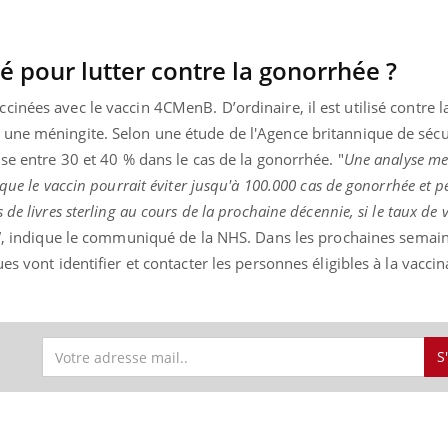
sé pour lutter contre la gonorrhée ?
ence en fer : comprendre pour
Insuline & Charge ment
tube
Youtube
inées avec le vaccin 4CMenB. D’ordinaire, il est utilisé contre l
Youtube
Yout
venir
osait en parler??
une méningite. Selon une étude de l'Agence britannique de sécur
gue, irritabilité, brouillard mental ou
En 2026, l'insuline dans l
ise entre 30 et 40 % dans le cas de la gonorrhée. "
Une analyse me
e alopécie… Les symptômes de la
reste entourée d'idées re
 que le vaccin pourrait éviter jusqu'à 100.000 cas de gonorrhée et 
nce en fer sont multiples ce qui la rend
patients comme parfois ch
de livres sterling au cours de la prochaine décennie, si le taux de 
"
, indique le communiqué de la NHS. Dans les prochaines semain
es vont identifier et contacter les personnes éligibles à la vacci
S