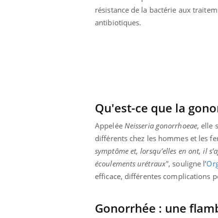
Cytomégalovirus : ce qui
résistance de la bactérie aux traite
change dans la prise en
antibiotiques.
charge des femmes
enceintes
Qu'est-ce que la gono
Appelée
Neisseria
gonorrhoeae
, elle
différents chez les hommes et les f
symptôme et, lorsqu’elles en ont, il s
écoulements urétraux"
, souligne l’
Org
efficace, différentes complications p
Gonorrhée : une flam