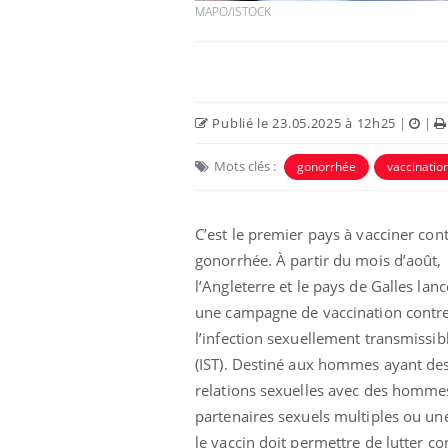
MAPO/ISTOCK
Publié le 23.05.2025 à 12h25
|
|
Mots clés :
gonorrhée
vaccinatio
C’est le premier pays à vacciner cont
gonorrhée. À partir du mois d’août,
l’Angleterre et le pays de Galles lan
Chikungunya, dengue,
West Nile : que se passe-
une campagne de vaccination contr
t-il dans le sud de la
France ?
l’infection sexuellement transmissib
(IST). Destiné aux hommes ayant de
Les médicaments GLP-1
relations sexuelles avec des homme
protègent-ils aussi les os
?
partenaires sexuels multiples ou une
le vaccin doit permettre de lutter co