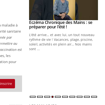
ale : et si on
Eczéma Chronique des Mains : se
Youtube
a maladie à
ube
Youtube
préparer pour l’été !
ité sanitaire
e diabète de type 2
L'été arrive… et avec lui, un tout nouveau
née par
çues chez les
rythme de vie ! Vacances, plage, piscine,
permettre au
ez les soignants.
soleil, activités en plein air… Nos mains
sont ...
vaccination est
Di
You
es, les
Le 
nation pour
nom
dia
défi
'inscrire