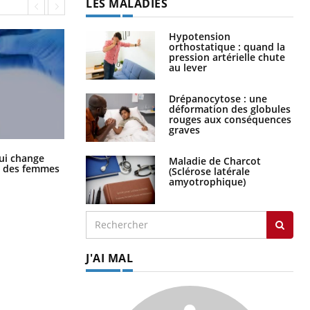
LES MALADIES
Hypotension
orthostatique : quand la
pression artérielle chute
au lever
Drépanocytose : une
déformation des globules
rouges aux conséquences
graves
La sieste empêche-t-elle de dormir
ui change
Maladie de Charcot
la nuit ?
ge des femmes
(Sclérose latérale
amyotrophique)
J'AI MAL