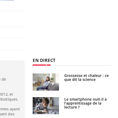
EN DIRECT
haleurs :
Grossesse et chaleur : ce
e de
i le risque de
que dit la science
rimpe-t-il ?
2012, et
ibiotiques.
a pourrait-il
Le smartphone nuit-il à
la propagation du
l'apprentissage de la
lecture ?
ommes ayant
yant des