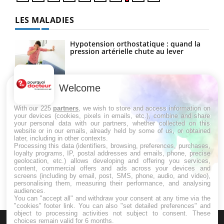
LES MALADIES
Hypotension orthostatique : quand la
pression artérielle chute au lever
Welcome
Drépanocytose : une déformation des
globules rouges aux conséquences
graves
With our 225
partners
, we wish to store and access information on
your devices (cookies, pixels in emails, etc.), combine and share
your personal data with our partners, whether collected on this
website or in our emails, already held by some of us, or obtained
Maladie de Charcot (Sclérose latérale
later, including in other contexts.
amyotrophique)
Processing this data (identifiers, browsing, preferences, purchases,
loyalty programs, IP, postal addresses and emails, phone, precise
geolocation, etc.) allows developing and offering you services,
content, commercial offers and ads across your devices and
screens (including by email, post, SMS, phone, audio, and video),
personalising them, measuring their performance, and analysing
audiences.
You can "accept all" and withdraw your consent at any time via the
"cookies" footer link
. You can also "set detailed preferences" and
object to processing activities not subject to consent. These
choices remain valid for 6 months.