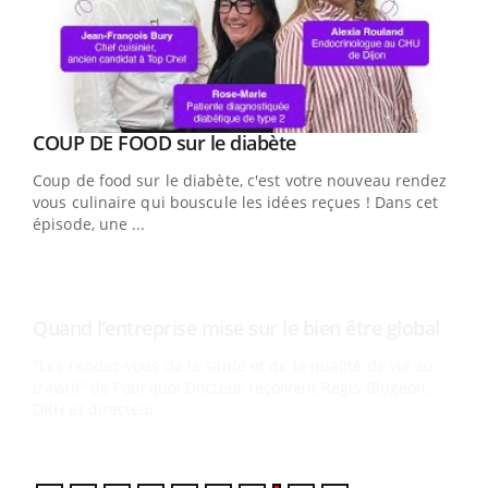
Youtube
Yout
COUP DE FOOD sur le diabète
Quand l’entreprise mise sur le bien être global
Youtube
Youtube
Coup de food sur le diabète, c'est votre nouveau rendez-
"Les rendez-vous de la santé et de la qualité de vie au
vous culinaire qui bouscule les idées reçues ! Dans cet
travail" de Pourquoi Docteur reçoivent Régis Blugeon,
épisode, une ...
DRH et directeur ...
Ecz
You
(3/3
Dans
vous
quot