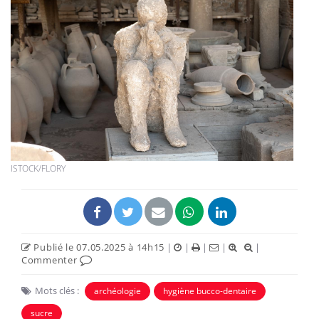
ISTOCK/FLORY
Publié le 07.05.2025 à 14h15
|
|
|
|
|
Commenter
Mots clés :
archéologie
hygiène bucco-dentaire
sucre