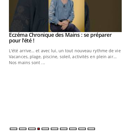
Eczéma Chronique des Mains : se préparer
Youtube
Youtube
pour l’été !
L'été arrive… et avec lui, un tout nouveau rythme de vie !
Vacances, plage, piscine, soleil, activités en plein air…
Nos mains sont ...
Dia
You
Le 
pers
ques