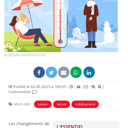
RUDZHAN NAGIEV/ISTOCK
Publié le 02.05.2025 à 18h25
|
|
|
|
|
Commenter
Mots clés :
saison
alcool
médicament
Les changements de
L'ESSENTIEL