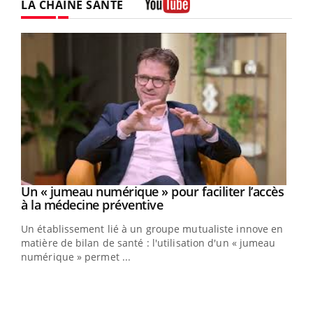
LA CHAÎNE SANTÉ
Youtube
Youtube
Un « jumeau numérique » pour faciliter l’accès
COUP DE FOOD sur le diabète
Youtube
Youtube
Youtube
à la médecine préventive
Coup de food sur le diabète, c'est votre nouveau rendez-
Un établissement lié à un groupe mutualiste innove en
vous culinaire qui bouscule les idées reçues ! Dans cet
matière de bilan de santé : l'utilisation d'un « jumeau
épisode, une ...
numérique » permet ...
Qua
You