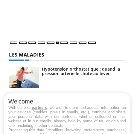
"Les
trav
DRH 
LES MALADIES
Hypotension orthostatique : quand la
pression artérielle chute au lever
Drépanocytose : une déformation des
globules rouges aux conséquences
Welcome
graves
With our 225
partners
, we wish to store and access information on
your devices (cookies, pixels in emails, etc.), combine and share
your personal data with our partners, whether collected on this
website or in our emails, already held by some of us, or obtained
Maladie de Charcot (Sclérose latérale
later, including in other contexts.
amyotrophique)
Processing this data (identifiers, browsing, preferences, purchases,