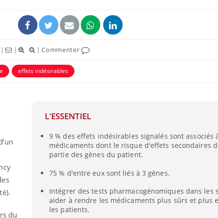
|
|
|
Commenter
e
effets indésirables
L'ESSENTIEL
9 % des effets indésirables signalés sont associés 
Toujours connectés :
Les méd
d’un
médicaments dont le risque d'effets secondaires 
comment le travail
protègen
empiète de plus en plus
?
partie des gènes du patient.
sur nos soirées
ncy
75 % d'entre eux sont liés à 3 gènes.
des
Cancer colorectal : une
Cytomég
stratégie simple aurait
change d
Intégrer des tests pharmacogénomiques dans les s
é).
changé la donne au Pays
charge 
aider à rendre les médicaments plus sûrs et plus e
basque
enceint
les patients.
urs du