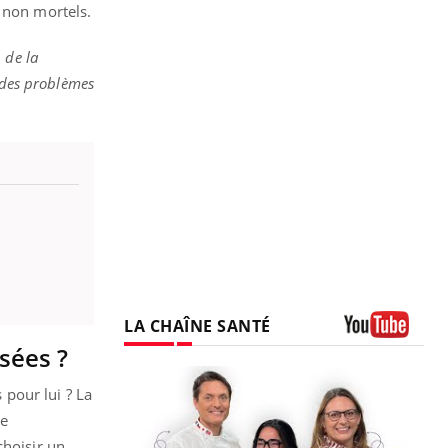
s non mortels.
 de la
t des problèmes
LA CHAÎNE SANTÉ
sées ?
Youtube
 pour lui ? La
de
choisir un