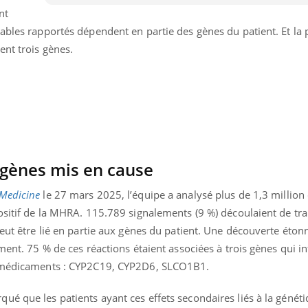
Chikungunya, dengue,
La siest
nt
West Nile : que se passe-
de dormi
ables rapportés dépendent en partie des gènes du patient. Et la 
t-il dans le sud de la
France ?
ent trois gènes.
3 gènes mis en cause
Medicine
le 27 mars 2025, l’équipe a analysé plus de 1,3 million
positif de la MHRA. 115.789 signalements (9 %) découlaient de tr
peut être lié en partie aux gènes du patient. Une découverte éton
ment. 75 % de ces réactions étaient associées à trois gènes qui in
s médicaments : CYP2C19, CYP2D6, SLCO1B1.
é que les patients ayant ces effets secondaires liés à la généti