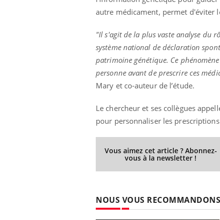
autre médicament, permet d'éviter les
"Il s'agit de la plus vaste analyse du
ale : et si on
Eczéma Chronique des Mains : se
Dia
Youtube
You
système national de déclaration sponta
ube
Youtube
préparer pour l’été !
patrimoine génétique. Ce phénomène a
Le 
personne avant de prescrire ces méd
 diabète de type 2
L'été arrive… et avec lui, un tout nouveau
nom
ues chez les
rythme de vie ! Vacances, plage, piscine,
diab
Mary et co-auteur de l’étude.
ez les soignants.
soleil, activités en plein air… Nos mains
défi
sont ...
Le chercheur et ses collègues appell
pour personnaliser les prescriptions
Vous aimez cet article ? Abonnez-
vous à la newsletter !
NOUS VOUS RECOMMANDON