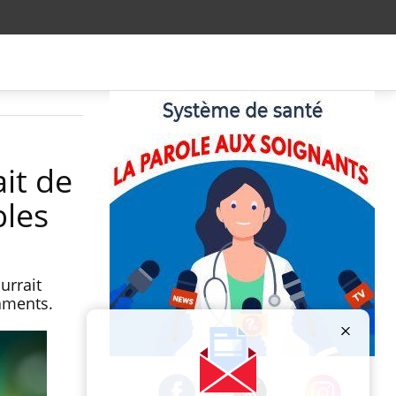
it de
bles
urrait
caments.
Publicité