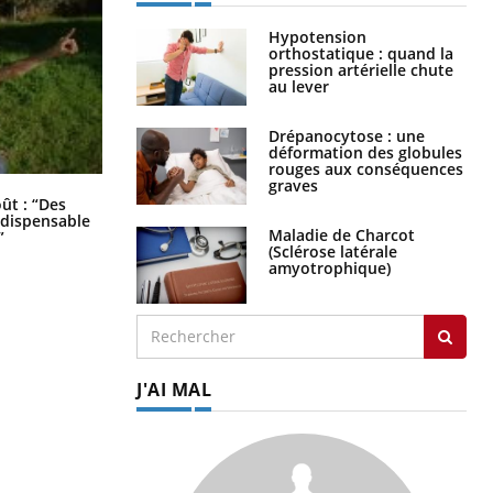
Hypotension
orthostatique : quand la
pression artérielle chute
au lever
Drépanocytose : une
déformation des globules
rouges aux conséquences
graves
Les troubles du sommeil modifient
oût : “Des
votre cerveau !
indispensable
Maladie de Charcot
”
(Sclérose latérale
amyotrophique)
J'AI MAL