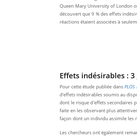
us : un cas
Comment oublier les
Queen Mary University of London o
chez un touriste
écrans en vacances ?
découvert que 9 % des effets indésir
e
réactions étaient associées à seulem
Effets indésirables : 
Pour cette étude publiée dans
PLOS 
d'effets indésirables soumis au dis
dont le risque d'effets secondaires 
faite en les observant plus attentive
façon dont un individu assimile le
Les chercheurs ont également remarqu