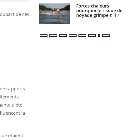
e empêche-t-elle
Fortes chaleurs :
r la nuit ?
pourquoi le risque de
plupart de ces
noyade grimpe-t-il ?
 de rapports
aitements
nante a été
fluencent la
que étaient