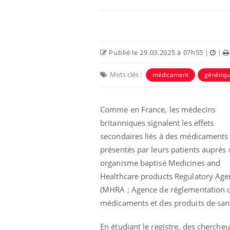
Publié le 29.03.2025 à 07h55
|
|
Mots clés :
médicament
génétiqu
Comme en France, les médecins
britanniques signalent les effets
secondaires liés à des médicaments
e métabolique :
Mortalité infantile : un
présentés par leurs patients auprès 
nt les meilleurs
rapport s’interroge sur
s physiques ?
son taux élevé en France
organisme baptisé Medicines and
Healthcare products Regulatory Age
(MHRA ; Agence de réglementation 
éviter une otite
Grossesse à risque : ce jus
les vacances ?
naturel attire l'attention
médicaments et des produits de sant
des chercheurs
En étudiant le registre, des cherche