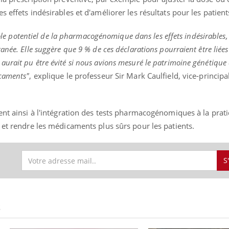
 effets indésirables et d'améliorer les résultats pour les patient
 rôle potentiel de la pharmacogénomique dans les effets indésirables,
Youtube
bète & Ramadan 2026
Un « jumeau numériq
tube
Youtube
née. Elle suggère que 9 % de ces déclarations pourraient être liées
faciliter l’accès à la 
urait pu être évité si nous avions mesuré le patrimoine génétique 
Ramadan approche, et, pour de
Youtube
préventive
icaments"
, explique le professeur Sir Mark Caulfield, vice-princip
breuses personnes atteintes de
Un établissement lié à u
ète, c'est une période de questions, de
mutualiste innove en mat
s, mais ...
santé : l'utilisation d'un 
ent ainsi à l'intégration des tests pharmacogénomiques à la prat
numérique » permet ...
 et rendre les médicaments plus sûrs pour les patients.
S
S