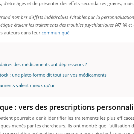
 d'être âgés et de présenter des effets secondaires graves, mai
rand nombre d'effets indésirables évitables par la personnalisation
étique étaient les traitements des troubles psychiatriques (47 %) e
les auteurs dans leur
communiqué
.
daires des médicaments antidépresseurs ?
 stock : une plate-forme dit tout sur vos médicaments
icaments valent mieux qu’un
ue : vers des prescriptions personnali
tient pourrait aider à identifier les traitements les plus efficaces
niques menés par les chercheurs. Ils ont montré que l'utilisation 
la prescription préventive, par exemple pour ajuster la dose ou 