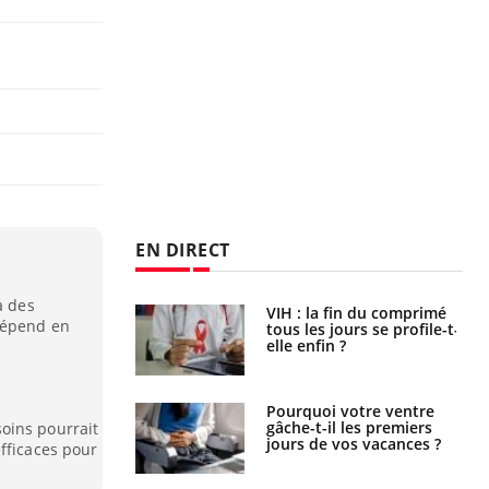
EN DIRECT
à des
icaments GLP-1
VIH : la fin du comprimé
dépend en
t-ils aussi les os
tous les jours se profile-t-
elle enfin ?
alovirus : ce qui
Pourquoi votre ventre
ans la prise en
gâche-t-il les premiers
oins pourrait
des femmes
jours de vos vacances ?
fficaces pour
es