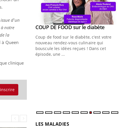
s.
 issue d'un
Youtube
ue » pour
COUP DE FOOD sur le diabète
Youtube
 à notre
médecine
de la
Coup de food sur le diabète, c'est votre
al à Queen
nouveau rendez-vous culinaire qui
n groupe
bouscule les idées reçues ! Dans cet
ière de bilan de
épisode, une ...
« jumeau
ique clinique
Qu
You
êtr
"Le
qua
'inscrire
Doc
dir
LES MALADIES