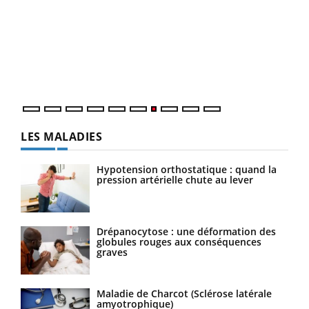
Qua
You
"Les
trav
DRH 
LES MALADIES
Hypotension orthostatique : quand la
pression artérielle chute au lever
Drépanocytose : une déformation des
globules rouges aux conséquences
graves
Maladie de Charcot (Sclérose latérale
amyotrophique)