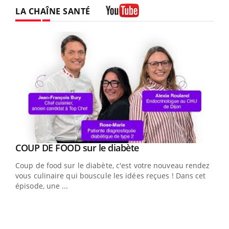
LA CHAÎNE SANTÉ
Youtube
Youtube
cès
COUP DE FOOD sur le diabète
Youtube
Coup de food sur le diabète, c'est votre nouveau rendez-
 en
vous culinaire qui bouscule les idées reçues ! Dans cet
u
épisode, une ...