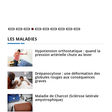
Le 
pers
ques
LES MALADIES
Hypotension orthostatique : quand la
pression artérielle chute au lever
Drépanocytose : une déformation des
globules rouges aux conséquences
graves
Maladie de Charcot (Sclérose latérale
amyotrophique)