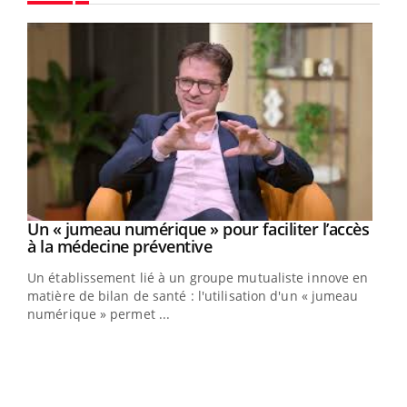
Youtube
Un « jumeau numérique » pour faciliter l’accès
Youtube
Youtube
à la médecine préventive
Un établissement lié à un groupe mutualiste innove en
e
matière de bilan de santé : l'utilisation d'un « jumeau
numérique » permet ...
COU
You