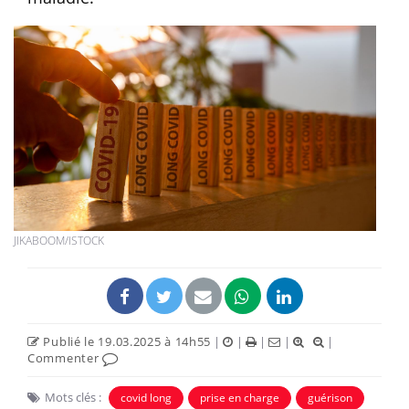
JIKABOOM/ISTOCK
Publié le 19.03.2025 à 14h55
|
|
|
|
|
Commenter
Mots clés :
covid long
prise en charge
guérison