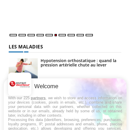
Coup
vous
épis
LES MALADIES
Hypotension orthostatique : quand la
pression artérielle chute au lever
Welcome
Drépanocytose : une déformation des
globules rouges aux conséquences
graves
With our 225
partners
, we wish to store and access information on
your devices (cookies, pixels in emails, etc.), combine and share
your personal data with our partners, whether collected on this
website or in our emails, already held by some of us, or obtained
Maladie de Charcot (Sclérose latérale
later, including in other contexts.
amyotrophique)
Processing this data (identifiers, browsing, preferences, purchases,
loyalty programs, IP, postal addresses and emails, phone, precise
geolocation, etc.) allows developing and offering you services,