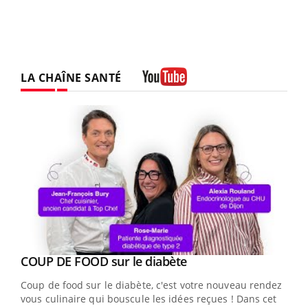
LA CHAÎNE SANTÉ
Youtube
Youtube
cès
COUP DE FOOD sur le diabète
Youtube
Coup de food sur le diabète, c'est votre nouveau rendez-
 en
vous culinaire qui bouscule les idées reçues ! Dans cet