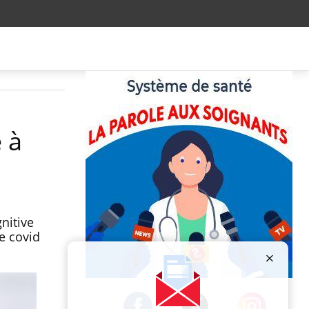
é à
nitive
e covid
Publicité