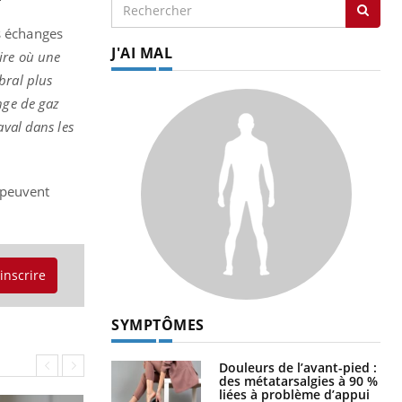
?
s échanges
J'AI MAL
ire où une
bral plus
nge de gaz
aval dans les
 peuvent
'inscrire
SYMPTÔMES
Douleurs de l’avant-pied :
des métatarsalgies à 90 %
liées à problème d’appui