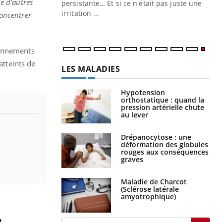
e d'autres
ins au quotidien
persistante… Et si ce n'était pas juste une
irritation ...
concentrer
ionnements
atteints de
LES MALADIES
Hypotension
orthostatique : quand la
pression artérielle chute
au lever
Drépanocytose : une
déformation des globules
rouges aux conséquences
graves
Maladie de Charcot
(Sclérose latérale
amyotrophique)