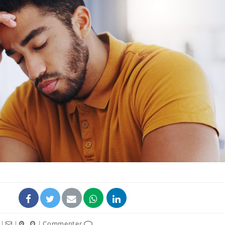
Éclipse 
: “Des v
c'est in
la santé
Les tro
modifien
Mon enfa
sensibl
très em
|
|
|
Commenter