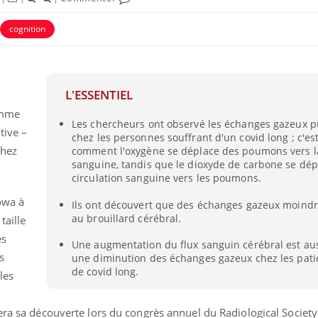
cognition
L'ESSENTIEL
omme
Les chercheurs ont observé les échanges gazeux 
tive –
chez les personnes souffrant d'un covid long ; c'es
chez
comment l'oxygène se déplace des poumons vers la
sanguine, tandis que le dioxyde de carbone se dép
circulation sanguine vers les poumons.
Iowa à
Ils ont découvert que des échanges gazeux moindre
au brouillard cérébral.
taille
es
Une augmentation du flux sanguin cérébral est aus
s
une diminution des échanges gazeux chez les patie
de covid long.
les
tera sa découverte lors du congrès annuel du
Radiological Society