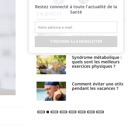
Restez connecté à toute l’actualité de la
Twitter
Facebook
Instagram
Santé
EN DIRECT
solaire du 12 août
Bébés, jeunes enfants :
erres adaptés,
quelle trousse à
dispensable pour
pharmacie pour les
S'INSCRIRE À LA NEWSLETTER
 des yeux”
vacances ?
ubles du sommeil
Syndrome métabolique :
t votre cerveau !
quels sont les meilleurs
exercices physiques ?
nt est-il trop
Comment éviter une otite
e ou simplement
pendant les vacances ?
pathique ?