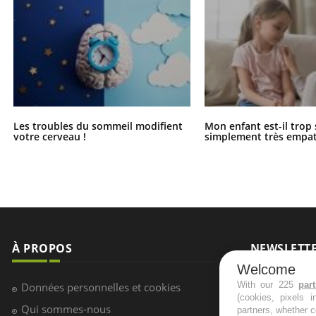
Les troubles du sommeil modifient
Mon enfant est-il trop
votre cerveau !
simplement très empat
À PROPOS
NEWSLETT
Welcome
Recevez toute
With our 225
par
Données personnelles et cookies
infos santé
(cookies, pixels 
Qui sommes-nous
partners, whether c