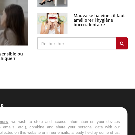
Mauvaise haleine : il faut
améliorer l’hygiène
bucco-dentaire
Bébés, jeunes enfants : quelle
 sensible ou
trousse à pharmacie pour les
hique ?
vacances ?
ER
s les semaines les meilleures
tners
, we wish to store and access information on your devices
in emails, etc.), combine and share your personal data with our
ollected on this website or in our emails, already held by some of us,