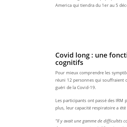
America qui tiendra du 1er au 5 dé
Covid long : une fonc
cognitifs
Pour mieux comprendre les symptôme
réuni 12 personnes qui souffraient 
guéri de la Covid-19.
Les participants ont passé des IRM pu
Youtube
ue » pour
COUP DE FOOD sur le diabète
Qua
Youtube
You
médecine
êtr
plus, leur capacité respiratoire a ét
Coup de food sur le diabète, c'est votre
"Les
nouveau rendez-vous culinaire qui
"Il y avait une gamme de difficultés co
 groupe
qual
bouscule les idées reçues ! Dans cet