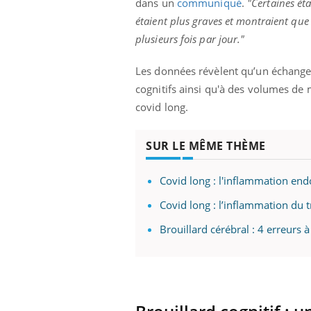
dans un
communiqué
.
"Certaines ét
ère de bilan de
Doc
épisode, une ...
« jumeau
dire
étaient plus graves et montraient que c
plusieurs fois par jour."
Les données révèlent qu’un échange 
cognitifs ainsi qu'à des volumes de m
covid long.
SUR LE MÊME THÈME
Covid long : l'inflammation e
Covid long : l’inflammation du 
Brouillard cérébral : 4 erreurs