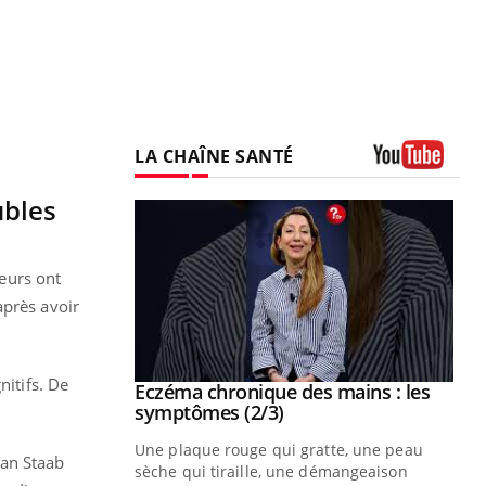
LA CHAÎNE SANTÉ
Youtube
ubles
eurs ont
après avoir
nitifs. De
 mains : au
Eczéma chronique des mains : les
Youtube
be
Youtube
symptômes (2/3)
ès Zaraa,
Une plaque rouge qui gratte, une peau
gan Staab
us explique
sèche qui tiraille, une démangeaison