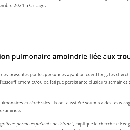
cembre 2024 à Chicago.
tion pulmonaire amoindrie liée aux tro
s présentés par les personnes ayant un covid long, les cherch
d'essoufflement et/ou de fatigue persistante plusieurs semaines 
lmonaires et cérébrales. Ils ont aussi été soumis à des tests cog
nd l’entreprise mise sur le bien
Eczéma chronique des
tube
Youtube
Youtube
Youtu
e global
quotidien (3/3)
é examinée.
 rendez-vous de la santé et de la
Dans cette vidéo, le Dr In
gnitives parmi les patients de l'étude"
, explique le chercheur Kee
ité de vie au travail" de Pourquoi
dermatologue à Paris, vo