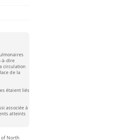
pulmonaires
t-à-dire
 circulation
lace de la
s étaient liés
si associée à
nts atteints
 of North