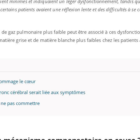
aient minimes et indiquaient un léger dysfonctionnement, tandis qu
teur reçoivent Régis Blugeon, DRH et
comment protéger vos ma
cteur ...
et éviter les ...
ertains patients avaient une réflexion lente et des difficultés à se 
de gaz pulmonaire plus faible peut être associé à ces dysfonct
atière grise et de matière blanche plus faibles chez les patients 
ndommage le cœur
tronc cérébral serait liée aux symptômes
 à ne pas commettre