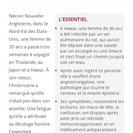
Née en Nouvelle-
L'ESSENTIEL
Angleterre, dans le
À Hawaï, une femme de 30 ans
Nord-Est des États-
a été infectée par un ver
Unis, une femme de
pulmonaire du rat, qui aurait
été déposé dans une salade
30 ans a passé trois
par un escargot ou une limace
semaines à voyager
et s’est frayé un chemin jusqu’à
en Thaïlande, au
son cerveau.
Japon et à Hawaï. À
Après avoir ingéré ce parasite,
elle a souffert d’une
son retour,
angiostrongylose, une
l’Américaine a
pathologie qui touche le
remarqué qu’elle
cerveau et la moelle épinière.
n’était pas dans son
Ses symptômes, notamment les
brûlures, les maux de tête, la
assiette. Une fatigue
confusion, ont disparu après
qu’elle a attribuée
avoir pris un stéroïde
au décalage horaire.
immunosuppresseur et un
médicament antiparasitaire.
Cependant,