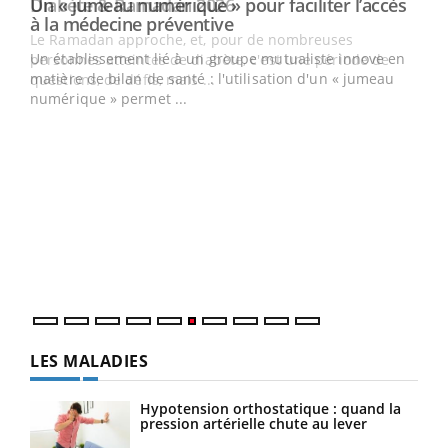
Un « jumeau numérique » pour faciliter l’accès
Youtube
Youtube
à la médecine préventive
Un établissement lié à un groupe mutualiste innove en
e
matière de bilan de santé : l'utilisation d'un « jumeau
numérique » permet ...
COU
You
Coup
vous
épis
LES MALADIES
Hypotension orthostatique : quand la
pression artérielle chute au lever