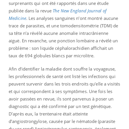
surprenants qui ont été rapportés dans une étude
publiée dans la revue
The New England Journal of
Medicine
. Les analyses sanguines n’ont montré aucune
trace de parasites, et une tomodensitométrie (TDM) de
sa tête n’a révélé aucune anomalie intracrânienne
aiguë. En revanche, une ponction lombaire a révélé un
problème : son liquide céphalorachidien affichait un
taux de 694 globules blancs par microlitre.
Afin d’identifier la maladie dont souffre la voyageuse,
les professionnels de santé ont listé les infections qui
peuvent survenir dans les trois endroits qu'elle a visités
et qui correspondent à ses symptômes. Une fois les
avoir passées en revue, ils sont parvenus à poser un
diagnostic qui a été confirmé par un test génétique.
D’après eux, la trentenaire était atteinte
d’angiostrongylose, causée par le nématode (parasite
du ver rond) Angiostrongylus cantonensis, également