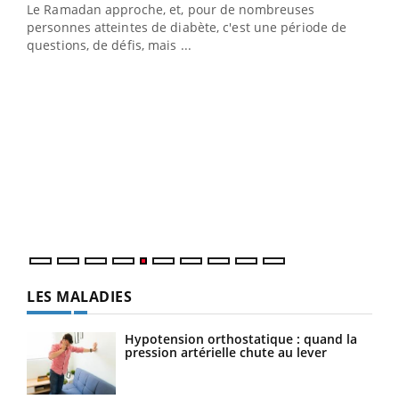
Le Ramadan approche, et, pour de nombreuses
vie !
personnes atteintes de diabète, c'est une période de
…
questions, de défis, mais ...
Un 
You
à l
Un é
mati
numé
LES MALADIES
Hypotension orthostatique : quand la
pression artérielle chute au lever