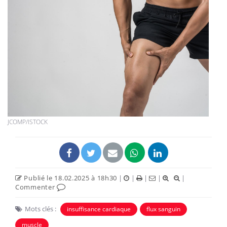
JCOMP/ISTOCK
Publié le 18.02.2025 à 18h30
|
|
|
|
|
Commenter
Mots clés :
insuffisance cardiaque
flux sanguin
muscle