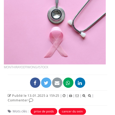
MONTHIRAYODTIWONG/ISTOCK
Publié le 13.01.2025 à 15h25
|
|
|
|
|
Commenter
Mots clés :
prise de poids
cancer du sein