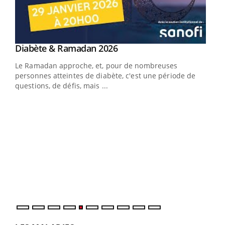
Youtube
Diabète & Ramadan 2026
Youtube
Le Ramadan approche, et, pour de nombreuses
vie !
personnes atteintes de diabète, c'est une période de
…
questions, de défis, mais ...
Un 
You
à l
Un é
mati
numé