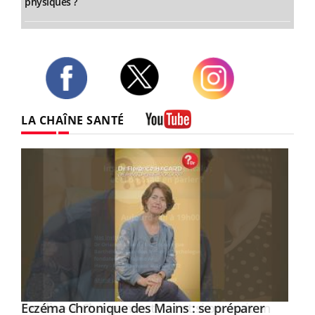
physiques ?
Twitter
Facebook
Instagram
LA CHAÎNE SANTÉ
Youtube
Eczéma Chronique des Mains : se préparer
Youtube