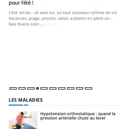
Youtube
pour l’été !
L'été arrive… et avec lui, un tout nouveau rythme de vie !
Vacances, plage, piscine, soleil, activités en plein air…
Nos mains sont ...
Dia
You
Le 
pers
ques
LES MALADIES
Hypotension orthostatique : quand la
pression artérielle chute au lever