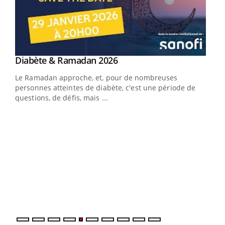
Youtube
Diabète & Ramadan 2026
Youtube
Le Ramadan approche, et, pour de nombreuses
personnes atteintes de diabète, c'est une période de
questions, de défis, mais ...
Un « jumeau numérique » pour faciliter l’accès
COU
Youtube
You
Youtube
à la médecine préventive
Coup
Un établissement lié à un groupe mutualiste innove en
vous
matière de bilan de santé : l'utilisation d'un « jumeau
épis
numérique » permet ...