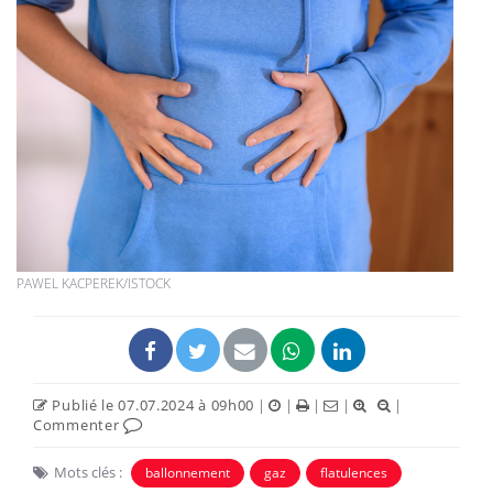
PAWEL KACPEREK/ISTOCK
Publié le 07.07.2024 à 09h00
|
|
|
|
|
Commenter
Mots clés :
ballonnement
gaz
flatulences