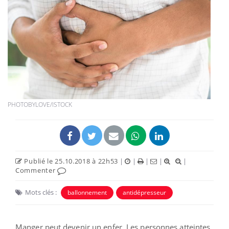
PHOTOBYLOVE/ISTOCK
Publié le 25.10.2018 à 22h53
|
|
|
|
|
Commenter
Mots clés :
ballonnement
antidépresseur
Manger peut devenir un enfer. Les personnes atteintes