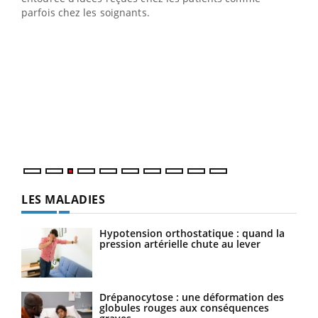
parfois chez les soignants.
Ecz
You
pour
L'ét
Vaca
Nos 
LES MALADIES
Hypotension orthostatique : quand la
pression artérielle chute au lever
Drépanocytose : une déformation des
globules rouges aux conséquences