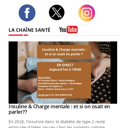
Twitter
Facebook
Instagram
LA CHAÎNE SANTÉ
Youtube
Youtube
Insuline & Charge mentale : et si on osait en
Youtube
Youtube
parler??
En 2026, l'insuline dans le diabète de type 2 reste
entourée d'idées reçues chez les patients comme