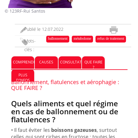
© 123RF-Rui Santos
Publié le
12.07.2022
ballonnement
métabolome
refus de traitement
Mots-
clés :
COMPRENDRE
CAUSES
CONSULTATION
QUE FAIRE
?
PLUS
D’INFOS
Ballonnement, flatulences et aérophagie :
QUE FAIRE ?
Quels aliments et quel régime
en cas de ballonnement ou de
flatulences ?
• Il faut éviter les
boissons gazeuses
, surtout
celles qui sont riches en fructose : toutes les