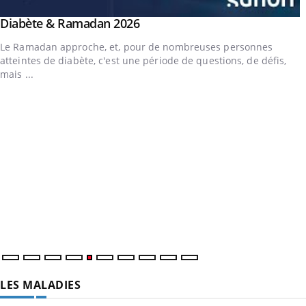
outube
Youtube
Diabète & Ramadan 2026
Youtube
Le Ramadan approche, et, pour de nombreuses personnes
atteintes de diabète, c'est une période de questions, de défis,
mais ...
LES MALADIES