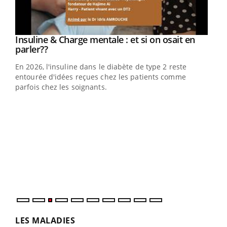
Youtube
Insuline & Charge mentale : et si on osait en
Youtube
Youtube
parler??
En 2026, l'insuline dans le diabète de type 2 reste
entourée d'idées reçues chez les patients comme
parfois chez les soignants.
Ecz
You
pour
L'ét
Vaca
Nos 
LES MALADIES