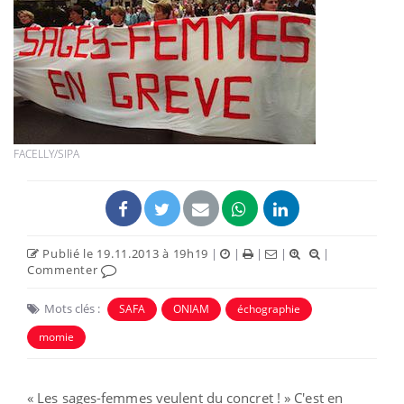
FACELLY/SIPA
Publié le 19.11.2013 à 19h19
|
|
|
|
|
Commenter
Mots clés :
SAFA
ONIAM
échographie
momie
« Les sages-femmes veulent du concret ! » C'est en