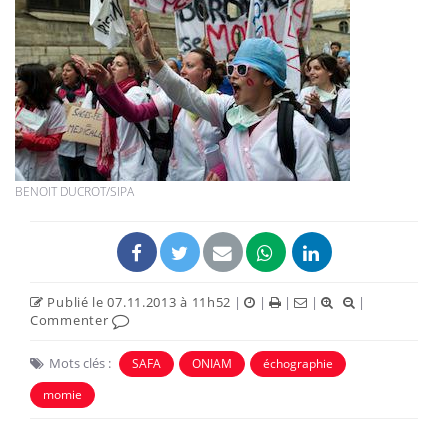
BENOIT DUCROT/SIPA
Publié le 07.11.2013 à 11h52
|
|
|
|
|
Commenter
Mots clés :
SAFA
ONIAM
échographie
momie