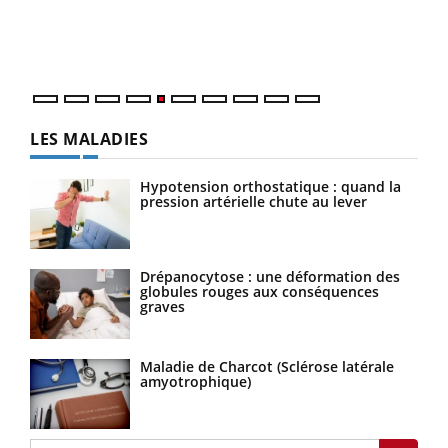
Un é
mati
numé
LES MALADIES
Hypotension orthostatique : quand la
pression artérielle chute au lever
Drépanocytose : une déformation des
globules rouges aux conséquences
graves
Maladie de Charcot (Sclérose latérale
amyotrophique)