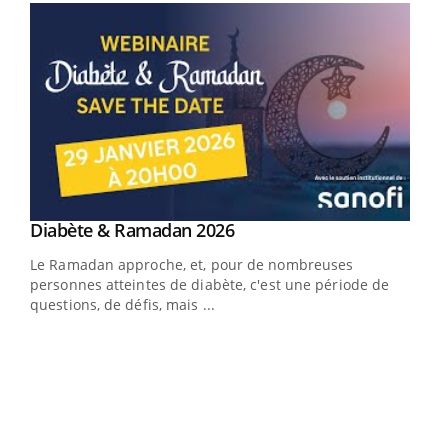
Youtube
Diabète & Ramadan 2026
Youtube
Le Ramadan approche, et, pour de nombreuses
vie !
personnes atteintes de diabète, c'est une période de
…
questions, de défis, mais ...
Un 
You
à l