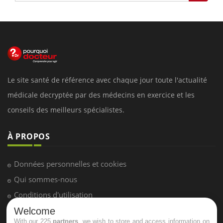
Le site santé de référence avec chaque jour toute l'actualité
médicale decryptée par des médecins en exercice et les
conseils des meilleurs spécialistes.
À PROPOS
Données personnelles et cookies
Qui sommes-nous
Conditions d'utilisation
Plan du site
Welcome
With our 225
partners
, we wish to store and access information on