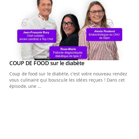
Youtube
cès
COUP DE FOOD sur le diabète
Youtube
Coup de food sur le diabète, c'est votre nouveau rendez-
 en
vous culinaire qui bouscule les idées reçues ! Dans cet
u
épisode, une ...
Qua
You
"Les
trav
DRH 