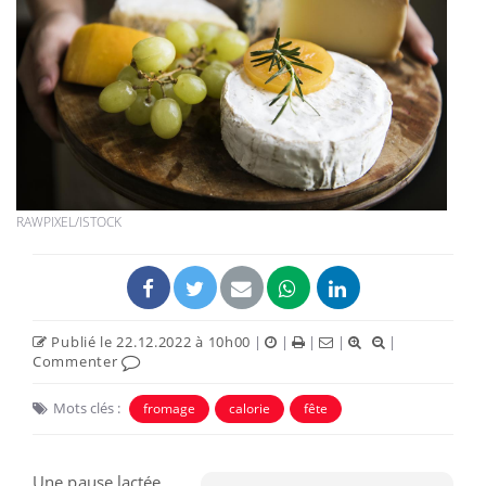
RAWPIXEL/ISTOCK
Publié le 22.12.2022 à 10h00
|
|
|
|
|
Commenter
Mots clés :
fromage
calorie
fête
Une pause lactée