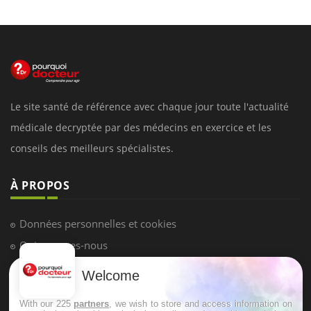
Le site santé de référence avec chaque jour toute l'actualité
médicale decryptée par des médecins en exercice et les
conseils des meilleurs spécialistes.
À PROPOS
Données personnelles et cookies
Qui sommes-nous
Conditions d'utilisation
Welcome
Plan du site
With our 225
partners
, we wish to store and access information on
Mentions Légales