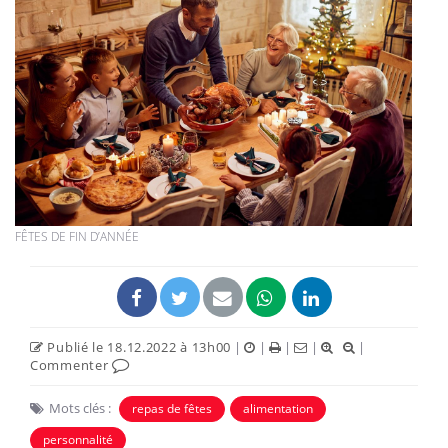
FÊTES DE FIN D’ANNÉE
Publié le 18.12.2022 à 13h00
|
|
|
|
|
Commenter
Mots clés :
repas de fêtes
alimentation
personnalité