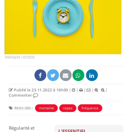
TANYAJOY / ISTOCK
Publié le 23.11.2022 à 16h00
|
|
|
|
|
Commenter
Mots clés :
mortalité
repas
fréquence
Régularité et
L'ESSENTIEL