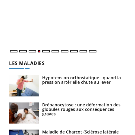
Dia
You
Le 
pers
ques
LES MALADIES
Hypotension orthostatique : quand la
pression artérielle chute au lever
Drépanocytose : une déformation des
globules rouges aux conséquences
graves
Maladie de Charcot (Sclérose latérale