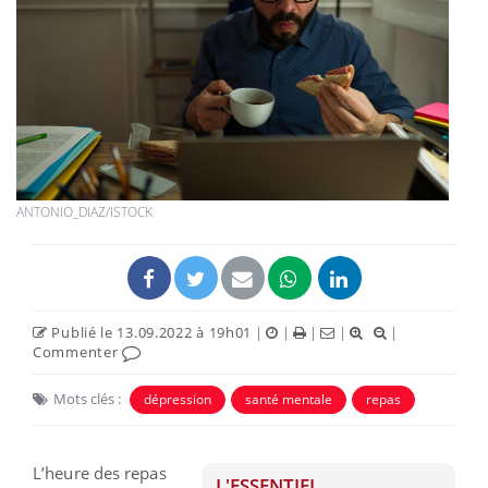
ANTONIO_DIAZ/ISTOCK
Publié le 13.09.2022 à 19h01
|
|
|
|
|
Commenter
Mots clés :
dépression
santé mentale
repas
L’heure des repas
L'ESSENTIEL