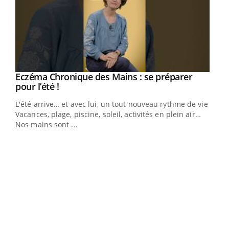
Eczéma Chronique des Mains : se préparer
Youtube
Youtube
pour l’été !
L'été arrive… et avec lui, un tout nouveau rythme de vie !
Vacances, plage, piscine, soleil, activités en plein air…
Nos mains sont ...
Dia
You
Le 
pers
ques