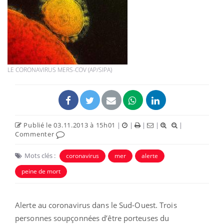
LE CORONAVIRUS MERS-COV (AP/SIPA)
Publié le 03.11.2013 à 15h01
|
|
|
|
|
Commenter
Mots clés :
coronavirus
mer
alerte
peine de mort
Alerte au coronavirus dans le Sud-Ouest. Trois
personnes soupçonnées d’être porteuses du