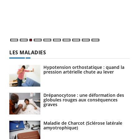
pour
L'ét
Vaca
Nos 
LES MALADIES
Hypotension orthostatique : quand la
pression artérielle chute au lever
Drépanocytose : une déformation des
globules rouges aux conséquences
graves
Maladie de Charcot (Sclérose latérale
amyotrophique)