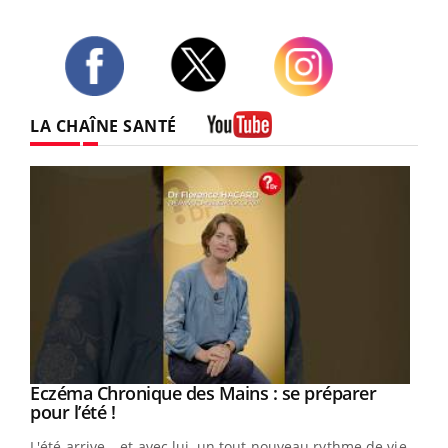
Twitter
Facebook
Instagram
LA CHAÎNE SANTÉ
Youtube
Eczéma Chronique des Mains : se préparer
Youtube
Youtube
pour l’été !
L'été arrive… et avec lui, un tout nouveau rythme de vie !