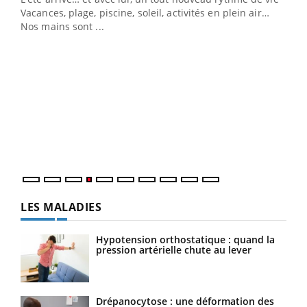
Vacances, plage, piscine, soleil, activités en plein air…
Nos mains sont ...
Dia
You
Le 
pers
ques
LES MALADIES
Hypotension orthostatique : quand la
pression artérielle chute au lever
Drépanocytose : une déformation des