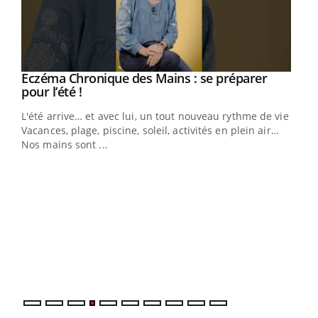
Eczéma Chronique des Mains : se préparer
Youtube
Youtube
pour l’été !
L'été arrive… et avec lui, un tout nouveau rythme de vie !
Vacances, plage, piscine, soleil, activités en plein air…
Nos mains sont ...
Dia
You
Le 
pers
ques