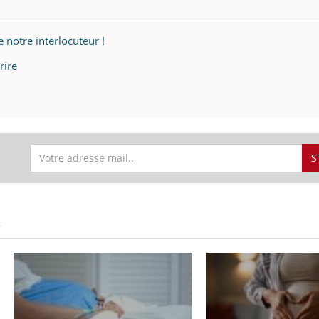
 notre interlocuteur !
rire
S
S