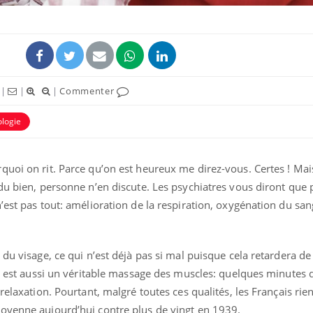
|
|
|
Commenter
logie
uline & Charge mentale : et si on
tube
Youtube
it en parler??
quoi on rit. Parce qu’on est heureux me direz-vous. Certes ! Mai
026, l'insuline dans le diabète de type 2
e entourée d'idées reçues chez les
du bien, personne n’en discute. Les psychiatres vous diront que
ients comme parfois chez les soignants.
’est pas tout: amélioration de la respiration, oxygénation du san
 du visage, ce qui n’est déjà pas si mal puisque cela retardera de
re est aussi un véritable massage des muscles: quelques minutes d
relaxation. Pourtant, malgré toutes ces qualités, les Français ri
oyenne aujourd’hui contre plus de vingt en 1939.