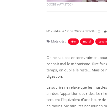
DISOBEYART/ISTOCK
Publié le 12.08.2022 à 12h34
|
|
Mots clés :
rire
moral
psycho
 Mains :
Carence en fer : comprendre pour
Ins
Youtube
You
Youtube
Youtube
prévenir
osa
On ne sait pas encore vraiment pour
aciles à aborder...
Fatigue, irritabilité, brouillard mental ou
En 2
poser des
même alopécie… Les symptômes de la
rest
connaît mal le mécanisme. Rire fait 
'un proche c'est
carence en fer sont multiples ce qui la rend
pat
temps, on oublie le reste… Mais ce n
...
digestion.
Le sourire ne relaxe que les muscles
années l’apparition des rides. Le ri
seraient l’équivalent d’une heure de 
en moins. Six minutes par jour en m