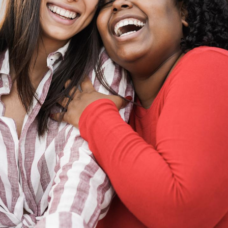
Chikungunya, dengue,
West Nile : que se passe-
t-il dans le sud de la
France ?
Les médicaments GLP-1
protègent-ils aussi les os
?
Cytomégalovirus : ce qui
change dans la prise en
charge des femmes
enceintes