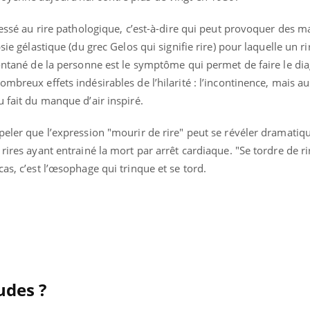
ressé au rire pathologique, c’est-à-dire qui peut provoquer des ma
sie gélastique (du grec Gelos qui signifie rire) pour laquelle un ri
pontané de la personne est le symptôme qui permet de faire le dia
mbreux effets indésirables de l’hilarité : l’incontinence, mais au
u fait du manque d’air inspiré.
ppeler que l’expression "mourir de rire" peut se révéler dramati
rires ayant entrainé la mort par arrêt cardiaque. "Se tordre de ri
cas, c’est l’œsophage qui trinque et se tord.
udes ?