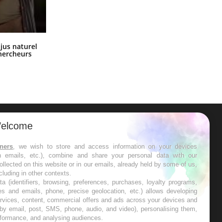
Comment oublier les écrans en
 jus naturel
vacances ?
chercheurs
elcome
ER
tners
, we wish to store and access information on your devices
in emails, etc.), combine and share your personal data with our
s les semaines les meilleures
ollected on this website or in our emails, already held by some of us,
ncluding in other contexts.
ta (identifiers, browsing, preferences, purchases, loyalty programs,
es and emails, phone, precise geolocation, etc.) allows developing
ervices, content, commercial offers and ads across your devices and
 by email, post, SMS, phone, audio, and video), personalising them,
RE
rformance, and analysing audiences.