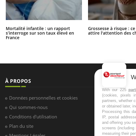
Mortalité infantile : un rapport
Grossesse à risque : ce
s’interroge sur son taux élevé en
attire l'attention des 
France
W
À PROPOS
NEWSLETT
With our 225
par
(cookies, pixels 
Recevez toute
Données personnelles et cookies
partners, whether c
infos santé
or obtained later, i
Qui sommes-nous
Processing this da
Conditions d'utilisation
IP, postal address
and offering you s
Plan du site
screens (including
S'INSCRI
measuring their pe
Mentions Légales