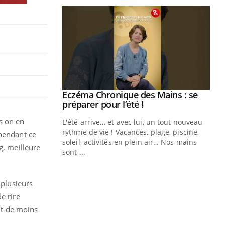
Eczéma Chronique des Mains : se
Youtube
Youtube
préparer pour l’été !
s on en
L'été arrive… et avec lui, un tout nouveau
rythme de vie ! Vacances, plage, piscine,
 pendant ce
soleil, activités en plein air… Nos mains
g, meilleure
sont ...
Youtube
Diabète & Ramadan 2026
Un
Youtube
You
fac
Le Ramadan approche, et, pour de
pr
 plusieurs
nombreuses personnes atteintes de
e rire
Un 
diabète, c'est une période de questions, de
mut
défis, mais ...
ent de moins
san