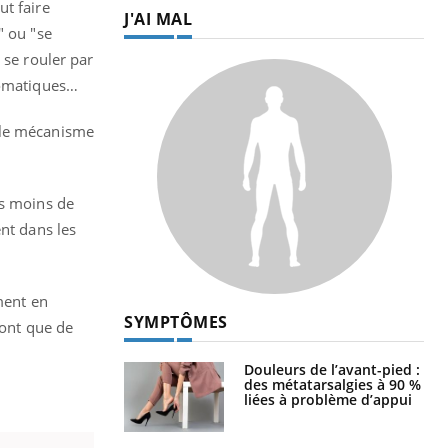
ut faire
J'AI MAL
" ou "se
 se rouler par
ygomatiques…
l le mécanisme
as moins de
nt dans les
ment en
SYMPTÔMES
sont que de
Douleurs de l’avant-pied :
des métatarsalgies à 90 %
liées à problème d’appui