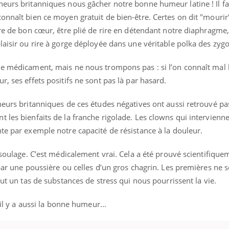
eurs britanniques nous gâcher notre bonne humeur latine ! Il fa
onnaît bien ce moyen gratuit de bien-être. Certes on dit "mourir
ire de bon cœur, être plié de rire en détendant notre diaphragme,
plaisir ou rire à gorge déployée dans une véritable polka des z
le médicament, mais ne nous trompons pas : si l’on connaît ma
, ses effets positifs ne sont pas là par hasard.
cheurs britanniques de ces études négatives ont aussi retrouvé p
 les bienfaits de la franche rigolade. Les clowns qui intervienne
te par exemple notre capacité de résistance à la douleur.
r soulage. C’est médicalement vrai. Cela a été prouvé scientifique
 par une poussière ou celles d’un gros chagrin. Les premières ne 
out un tas de substances de stress qui nous pourrissent la vie.
 il y a aussi la bonne humeur...