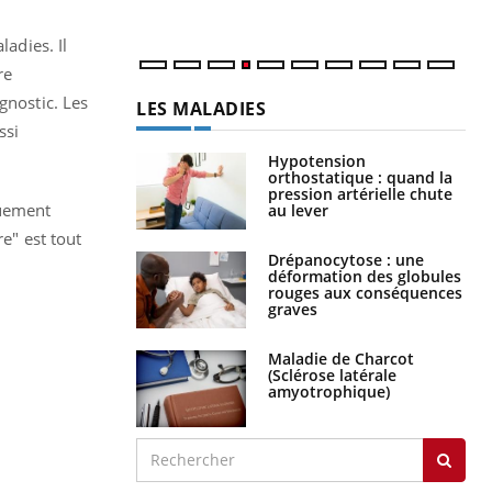
num
ladies. Il
re
gnostic. Les
LES MALADIES
ssi
Hypotension
orthostatique : quand la
pression artérielle chute
quement
au lever
re" est tout
Drépanocytose : une
déformation des globules
rouges aux conséquences
graves
Maladie de Charcot
(Sclérose latérale
amyotrophique)