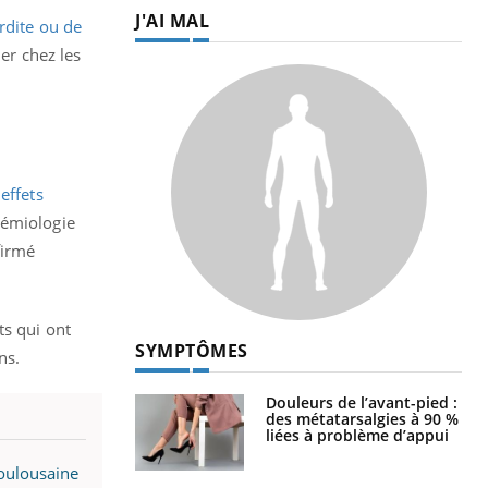
J'AI MAL
rdite ou de
er chez les
s
effets
démiologie
firmé
ts qui ont
SYMPTÔMES
ans.
Douleurs de l’avant-pied :
des métatarsalgies à 90 %
liées à problème d’appui
toulousaine