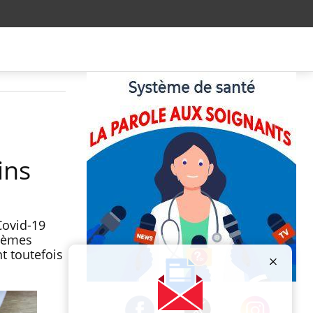
ins
Covid-19
xièmes
t toutefois
Publicité