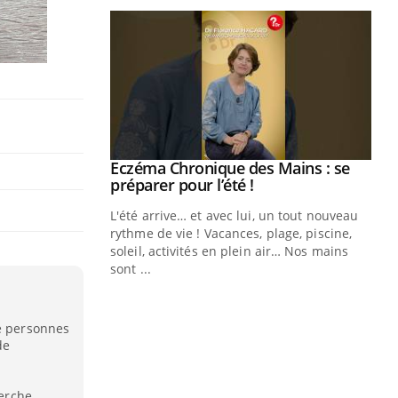
ale : et si on
Eczéma Chronique des Mains : se
Youtube
ube
Youtube
préparer pour l’été !
e diabète de type 2
L'été arrive… et avec lui, un tout nouveau
çues chez les
rythme de vie ! Vacances, plage, piscine,
ez les soignants.
soleil, activités en plein air… Nos mains
sont ...
Di
You
Le 
de personnes
nom
de
dia
défi
herche