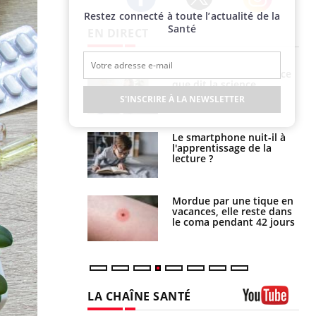
Restez connecté à toute l’actualité de la
Twitter
Facebook
Instagram
Santé
EN DIRECT
haleurs :
Grossesse et chaleur : ce
i le risque de
que dit la science
rimpe-t-il ?
S'INSCRIRE À LA NEWSLETTER
a pourrait-il
Le smartphone nuit-il à
la propagation du
l'apprentissage de la
lecture ?
i manger moins
Mordue par une tique en
éines pourrait
vacances, elle reste dans
ent être bénéfique
le coma pendant 42 jours
LA CHAÎNE SANTÉ
Youtube