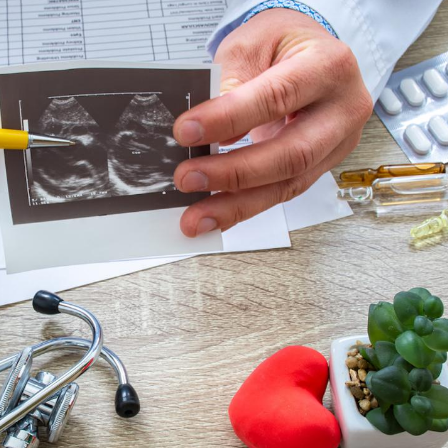
La sieste empêche-t-elle
Fortes c
de dormir la nuit ?
pourquo
noyade g
VIH : la fin du comprimé
Le Viagr
tous les jours se profile-t-
freiner 
elle enfin ?
cancer ?
Pourquoi votre ventre
Pourquo
gâche-t-il les premiers
de prot
jours de vos vacances ?
finalem