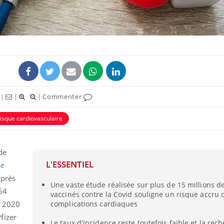
ence en fer : comprendre pour
Insuline & Charge ment
tube
Youtube
|
|
|
Commenter
Youtube
Yout
venir
osait en parler??
risque cardiovasculaire
gue, irritabilité, brouillard mental ou
En 2026, l'insuline dans l
e alopécie… Les symptômes de la
reste entourée d'idées re
nce en fer sont multiples ce qui la rend
patients comme parfois ch
de
L'ESSENTIEL
he
uprès
Une vaste étude réalisée sur plus de 15 millions 
64
vaccinés contre la Covid souligne un risque accru 
e 2020
complications cardiaques
fizer
Le taux d'incidence reste toutefois faible et la rec