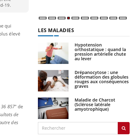
id-19.
ne qui
LES MALADIES
plus élevé
Hypotension
orthostatique : quand la
pression artérielle chute
au lever
Drépanocytose : une
déformation des globules
rouges aux conséquences
graves
Maladie de Charcot
(Sclérose latérale
 36 857
" de
amyotrophique)
sultats de
'autre des