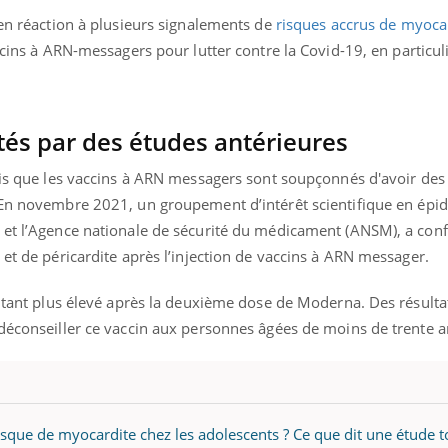
 en réaction à plusieurs signalements de
risques accrus de myoca
ccins à ARN-messagers pour lutter contre la Covid-19, en particuli
tés par des études antérieures
fois que les vaccins à ARN messagers sont soupçonnés d'avoir de
 En novembre 2021, un groupement d’intérêt scientifique en épi
 et l’Agence nationale de sécurité du médicament (ANSM), a con
 et de péricardite après l’injection de vaccins à ARN messager.
autant plus élevé après la deuxième dose de Moderna. Des résulta
 déconseiller ce vaccin aux personnes âgées de moins de trente 
risque de myocardite chez les adolescents ? Ce que dit une étude 