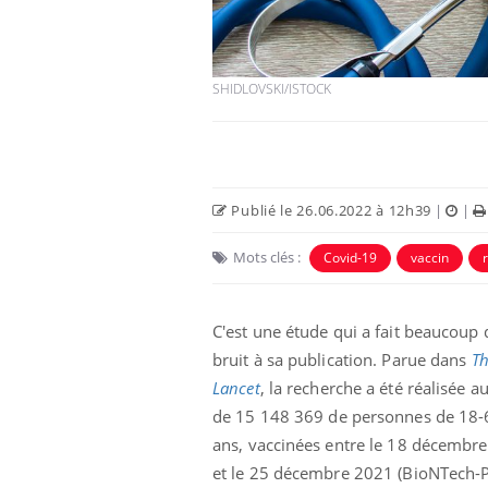
SHIDLOVSKI/ISTOCK
Eczéma Chronique des Mains :
Car
Youtube
You
Publié le 26.06.2022 à 12h39
|
|
Youtube
expliquer ma maladie
pré
Mots clés :
Covid-19
vaccin
Il y a des sujets qui sont faciles à aborder...
Fati
d'autres non ! D'un côté, poser des
mêm
questions sur la maladie d'un proche c'est
care
montrer ...
...
C'est une étude qui a fait beaucoup 
bruit à sa publication. Parue dans
T
Lancet
, la recherche a été réalisée a
de
15 148 369 de personnes de 18-
ans, vaccinées entre le 18 décembr
et le 25 décembre 2021 (BioNTech-P