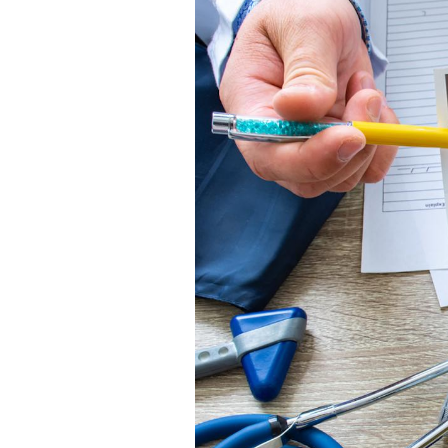
Chikungunya, dengue,
West Nile : que se passe-
t-il dans le sud de la
France ?
Les médicaments GLP-1
protègent-ils aussi les os
?
Cytomégalovirus : ce qui
change dans la prise en
charge des femmes
enceintes