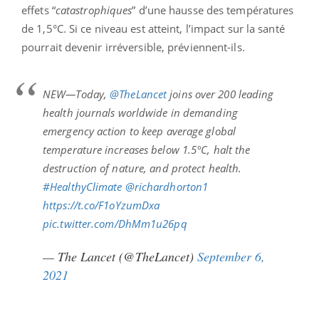
effets “
catastrophiques
” d’une hausse des températures
de 1,5°C. Si ce niveau est atteint, l’impact sur la santé
pourrait devenir irréversible, préviennent-ils.
NEW—Today,
@TheLancet
joins over 200 leading
health journals worldwide in demanding
emergency action to keep average global
temperature increases below 1.5°C, halt the
destruction of nature, and protect health.
#HealthyClimate
@richardhorton1
https://t.co/F1oYzumDxa
pic.twitter.com/DhMm1u26pq
— The Lancet (@TheLancet)
September 6,
2021