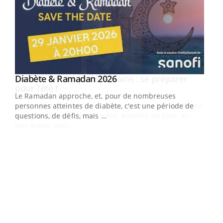
Youtube
Diabète & Ramadan 2026
Youtube
Le Ramadan approche, et, pour de nombreuses
vie !
personnes atteintes de diabète, c'est une période de
…
questions, de défis, mais ...
Un 
You
à l
Un é
mati
numé