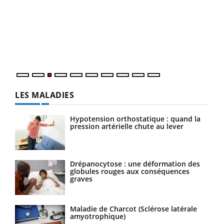
Ecz
You
pour
L'ét
Vaca
Nos 
LES MALADIES
Hypotension orthostatique : quand la
pression artérielle chute au lever
Drépanocytose : une déformation des
globules rouges aux conséquences
graves
Maladie de Charcot (Sclérose latérale
amyotrophique)