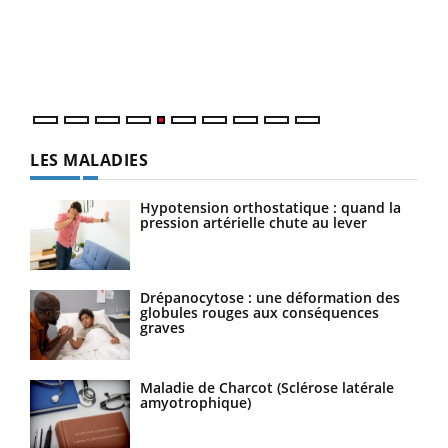
Un é
mati
numé
LES MALADIES
Hypotension orthostatique : quand la
pression artérielle chute au lever
Drépanocytose : une déformation des
globules rouges aux conséquences
graves
Maladie de Charcot (Sclérose latérale
amyotrophique)