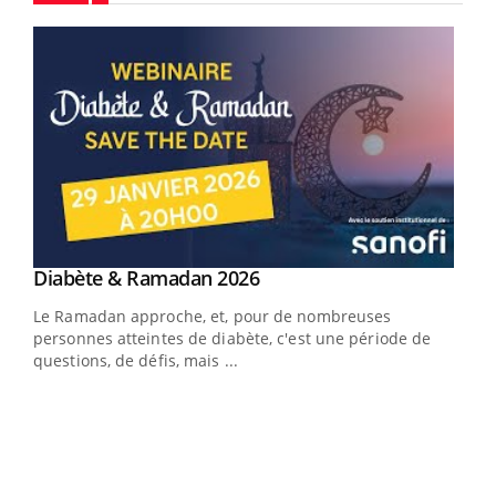
Youtube
Youtube
Diabète & Ramadan 2026
Youtube
Le Ramadan approche, et, pour de nombreuses
vie !
personnes atteintes de diabète, c'est une période de
…
questions, de défis, mais ...
Un 
You
à l