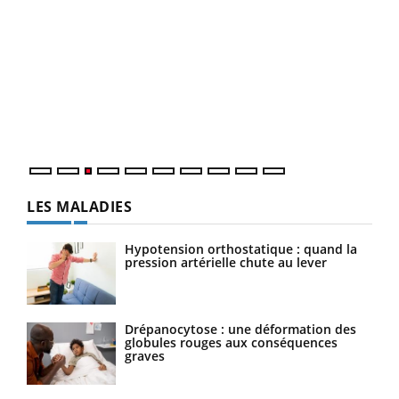
Ecz
You
pour
L'ét
Vaca
Nos 
LES MALADIES
Hypotension orthostatique : quand la
pression artérielle chute au lever
Drépanocytose : une déformation des
globules rouges aux conséquences
graves