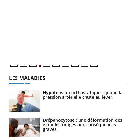
Dia
You
Le 
pers
ques
LES MALADIES
Hypotension orthostatique : quand la
pression artérielle chute au lever
Drépanocytose : une déformation des
globules rouges aux conséquences
graves