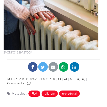
ZVONKO1959/ISTOCK
Publié le 10.09.2021 à 10h30
|
|
|
|
|
Commenter
Mots clés :
FRM
allergie
uro-génital