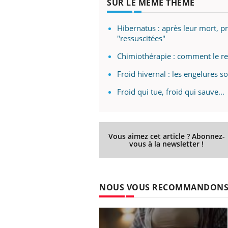
SUR LE MÊME THÈME
Hibernatus : après leur mort, p
"ressuscitées"
prendre pour
Insuline & Charge mentale : et si on
Ecz
Youtube
You
Chimiothérapie : comment le r
Youtube
osait en parler??
pré
Froid hivernal : les engelures s
llard mental ou
En 2026, l'insuline dans le diabète de type 2
L'ét
tômes de la
reste entourée d'idées reçues chez les
ryth
Froid qui tue, froid qui sauve...
les ce qui la rend
patients comme parfois chez les soignants.
sole
sont
Vous aimez cet article ? Abonnez-
vous à la newsletter !
NOUS VOUS RECOMMANDON