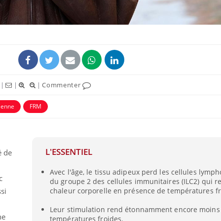
|
|
|
Commenter
dienne
FRM
Pourquoi votre ventre
Pourquo
gâche-t-il les premiers
de prot
L'ESSENTIEL
é de
jours de vos vacances ?
finalem
Avec l'âge, le tissu adipeux perd les cellules lymp
c
du groupe 2 des cellules immunitaires (ILC2) qui r
Fortes chaleurs :
Grossess
ssi
chaleur corporelle en présence de températures fr
pourquoi le risque de
que dit 
noyade grimpe-t-il ?
Leur stimulation rend étonnamment encore moins 
ne
températures froides.