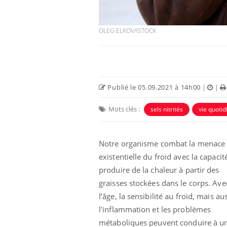
OLEG ELKOV/ISTOCK
Publié le 05.09.2021 à 14h00
|
|
Mots clés :
sels nitrités
vie quoti
Notre organisme combat la menace
olorectal : une
Cytomégalovirus : ce qui
e simple aurait
change dans la prise en
existentielle du froid avec la capacit
a donne au Pays
charge des femmes
enceintes
produire de la chaleur à partir des
graisses stockées dans le corps. Ave
unya, dengue,
La sieste empêche-t-elle
l’âge, la sensibilité au froid, mais au
e : que se passe-
de dormir la nuit ?
 le sud de la
l'inflammation et les problèmes
métaboliques peuvent conduire à u