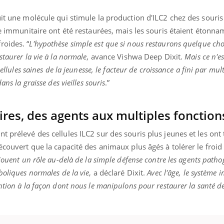
uit une molécule qui stimule la production d'ILC2 chez des souris
ème immunitaire ont été restaurées, mais les souris étaient éton
roides. “
L'hypothèse simple est que si nous restaurons quelque cho
staurer la vie à la normale
, avance Vishwa Deep Dixit.
Mais ce n'es
ellules saines de la jeunesse, le facteur de croissance a fini par mult
ans la graisse des vieilles souris
.”
ires, des agents aux multiples fonction
t prélevé des cellules ILC2 sur des souris plus jeunes et les ont
écouvert que la capacité des animaux plus âgés à tolérer le froid 
jouent un rôle au-delà de la simple défense contre les agents patho
boliques normales de la vie
, a déclaré Dixit.
Avec l'âge, le système 
ntion à la façon dont nous le manipulons pour restaurer la santé d