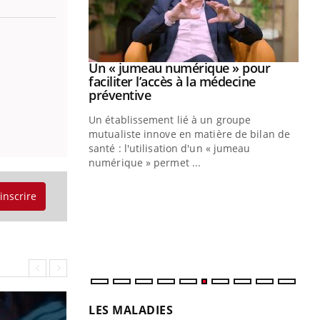
Youtube
2026
Un « jumeau numérique » pour
Youtube
faciliter l’accès à la médecine
 pour de
Youtube
préventive
teintes de
Un établissement lié à un groupe
e de questions, de
mutualiste innove en matière de bilan de
santé : l'utilisation d'un « jumeau
CO
You
numérique » permet ...
Cou
'inscrire
nou
bou
épi
LES MALADIES