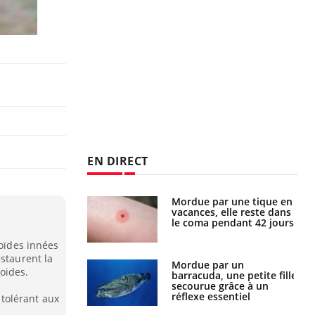
EN DIRECT
i manger moins
Mordue par une tique en
éines pourrait
vacances, elle reste dans
ent être bénéfique
le coma pendant 42 jours
hoïdes innées
estaurent la
e et chaleur : ce
Mordue par un
oides.
la science
barracuda, une petite fille
secourue grâce à un
réflexe essentiel
tolérant aux