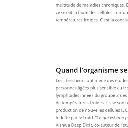
multitude de maladies chroniques. E
icaments GLP-1
VIH : la fin du comprimé
-ils aussi les os
tous les jours se profile-t-
ce serait la faute des cellules immu
elle enfin ?
températures froides. C’est la concl
Quand l’organisme se
Les chercheurs ont mené des études
personnes âgées plus sensible au froi
lymphoïdes innées du groupe 2 des c
de températures froides. Ils se son
production de nouvelles cellules ILC2 
induite par le froid. “
Ce qui est bon p
Vishwa Deep Dixit, co-auteur de l’ét