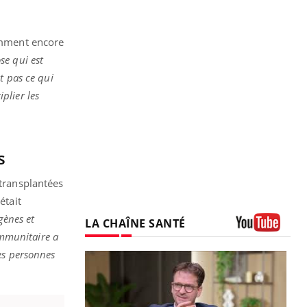
namment encore
se qui est
t pas ce qui
iplier les
s
 transplantées
était
gènes et
LA CHAÎNE SANTÉ
immunitaire a
Youtube
es personnes