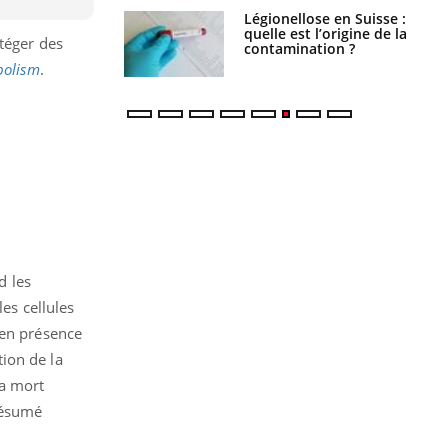
phone nuit-il à
Légionellose en Suisse :
tissage de la
quelle est l’origine de la
otéger des
?
contamination ?
bolism
.
d les
es cellules
 en présence
ion de la
la mort
résumé