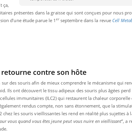
t ça,
Le Viagra pourrait-il
Le smart
freiner la propagation du
l'appren
nitaires présentes dans la graisse qui sont conçues pour nous pr
cancer ?
lecture 
er
usion d’une étude parue le 1
septembre dans la revue
Cell Meta
 retourne contre son hôte
 sur des souris afin de mieux comprendre le mécanisme qui ren
d. Ils ont découvert le tissu adipeux des souris plus âgées perd l
ellules immunitaires (ILC2) qui restaurent la chaleur corporelle
t également rendus compte, non sans étonnement, que la stimulat
chez les souris vieillissantes les rend en réalité plus sujettes à 
our vous quand vous êtes jeune peut vous nuire en vieillissant
”, a 
ude.