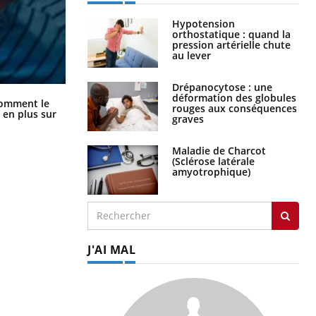
Hypotension
orthostatique : quand la
pression artérielle chute
au lever
Drépanocytose : une
déformation des globules
Cancer colorectal : une stratégie
comment le
rouges aux conséquences
simple aurait changé la donne au
 en plus sur
graves
Pays basque
Maladie de Charcot
(Sclérose latérale
amyotrophique)
J'AI MAL