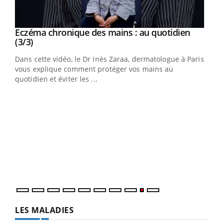
Youtube
al
Eczéma chronique des mains : au quotidien
Youtube
Youtube
(3/3)
au
Dans cette vidéo, le Dr Inès Zaraa, dermatologue à Paris,
,
vous explique comment protéger vos mains au
quotidien et éviter les ...
Ecz
You
(2/3
Une 
une 
une i
LES MALADIES