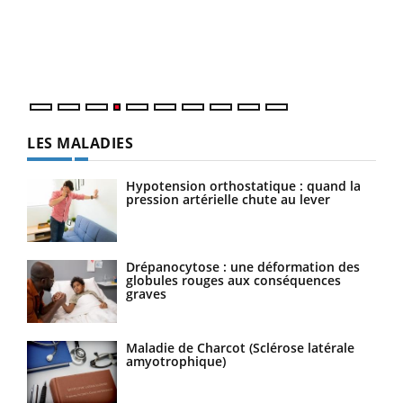
Le 
pers
ques
LES MALADIES
Hypotension orthostatique : quand la
pression artérielle chute au lever
Drépanocytose : une déformation des
globules rouges aux conséquences
graves
Maladie de Charcot (Sclérose latérale
amyotrophique)