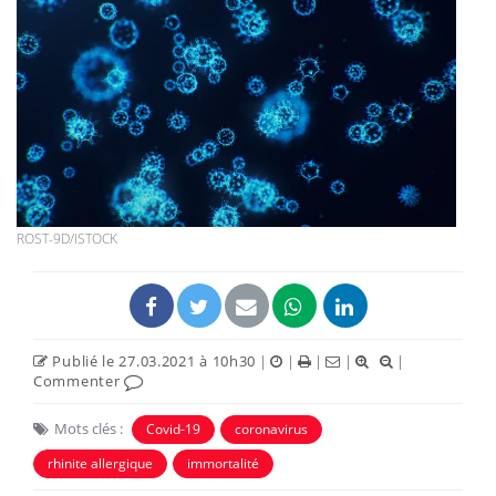
ROST-9D/ISTOCK
Publié le 27.03.2021 à 10h30
|
|
|
|
|
Commenter
Mots clés :
Covid-19
coronavirus
rhinite allergique
immortalité