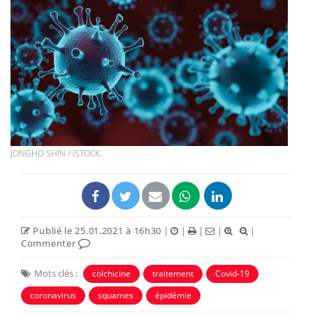
JONGHO SHIN / ISTOCK.
Publié le 25.01.2021 à 16h30
|
|
|
|
|
Commenter
Mots clés :
colchicine
traitement
Covid-19
coronavirus
squames
épidémie