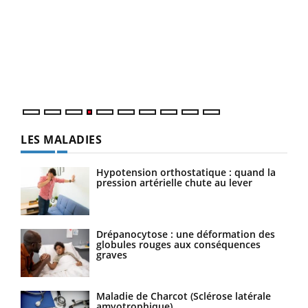
Dia
You
Le 
pers
ques
LES MALADIES
Hypotension orthostatique : quand la
pression artérielle chute au lever
Drépanocytose : une déformation des
globules rouges aux conséquences
graves
Maladie de Charcot (Sclérose latérale
amyotrophique)