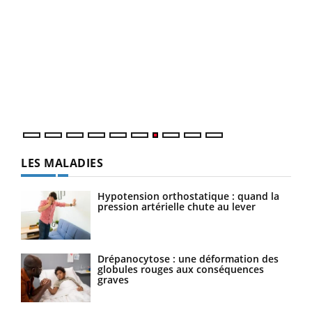
Yout
Quand l’entreprise mise sur le bien être global
Ecz
Youtube
You
(3/3
Dans
vous
quot
LES MALADIES
Hypotension orthostatique : quand la
pression artérielle chute au lever
Drépanocytose : une déformation des
globules rouges aux conséquences
graves