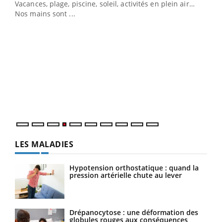
Vacances, plage, piscine, soleil, activités en plein air…
Nos mains sont ...
Youtube
Diabète & Ramadan 2026
Un 
Youtube
You
à l
Un é
mati
numé
LES MALADIES
Hypotension orthostatique : quand la
pression artérielle chute au lever
Drépanocytose : une déformation des
globules rouges aux conséquences