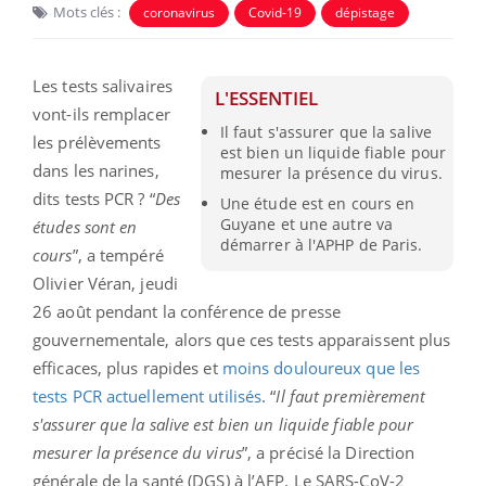
Mots clés :
coronavirus
Covid-19
dépistage
Les tests salivaires
L'ESSENTIEL
vont-ils remplacer
Il faut s'assurer que la salive
les prélèvements
est bien un liquide fiable pour
dans les narines,
mesurer la présence du virus.
dits tests PCR ? “
Des
Une étude est en cours en
Guyane et une autre va
études sont en
démarrer à l'APHP de Paris.
cours
”, a tempéré
Olivier Véran, jeudi
26 août pendant la conférence de presse
gouvernementale, alors que ces tests apparaissent plus
efficaces, plus rapides et
moins douloureux que les
tests PCR actuellement utilisés
. “
Il faut premièrement
s'assurer que la salive est bien un liquide fiable pour
mesurer la présence du virus
”, a précisé la Direction
générale de la santé (DGS) à l’AFP. Le SARS-CoV-2