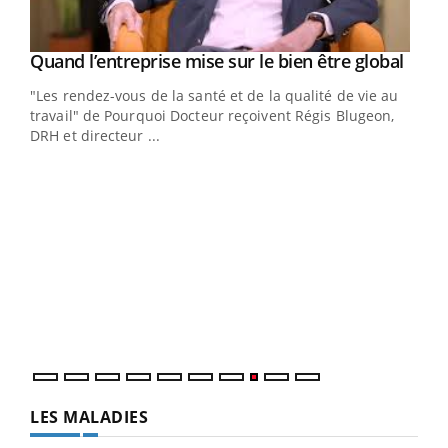
Yout
Quand l’entreprise mise sur le bien être global
Youtube
ndez-
"Les rendez-vous de la santé et de la qualité de vie au
cet
travail" de Pourquoi Docteur reçoivent Régis Blugeon,
DRH et directeur ...
Ecz
You
(3/3
Dans
vous
quot
LES MALADIES