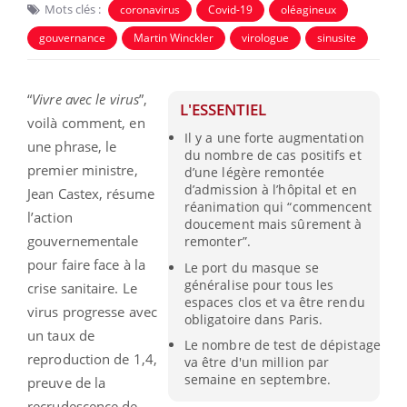
Mots clés :
coronavirus
Covid-19
oléagineux
gouvernance
Martin Winckler
virologue
sinusite
“
Vivre avec le virus
”,
L'ESSENTIEL
voilà comment, en
Il y a une forte augmentation
une phrase, le
du nombre de cas positifs et
premier ministre,
d’une légère remontée
d’admission à l’hôpital et en
Jean Castex, résume
réanimation qui “commencent
l’action
doucement mais sûrement à
gouvernementale
remonter”.
pour faire face à la
Le port du masque se
généralise pour tous les
crise sanitaire. Le
espaces clos et va être rendu
virus progresse avec
obligatoire dans Paris.
un taux de
Le nombre de test de dépistage
reproduction de 1,4,
va être d'un million par
semaine en septembre.
preuve de la
recrudescence de