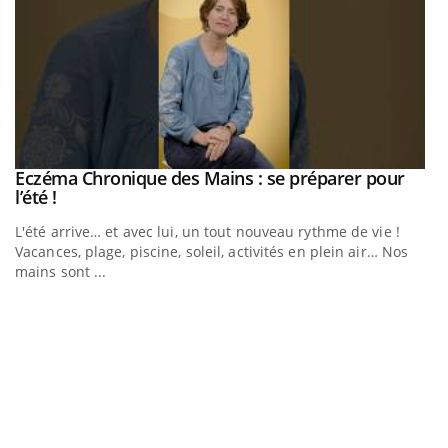
Eczéma Chronique des Mains : se préparer pour
Youtube
Youtube
l’été !
L'été arrive… et avec lui, un tout nouveau rythme de vie !
Vacances, plage, piscine, soleil, activités en plein air… Nos
mains sont ...
Youtube
Diabète & Ramadan 2026
U
Youtube
Yo
m
Le Ramadan approche, et, pour de nombreuses personnes
Un
atteintes de diabète, c'est une période de questions, de
ma
défis, mais ...