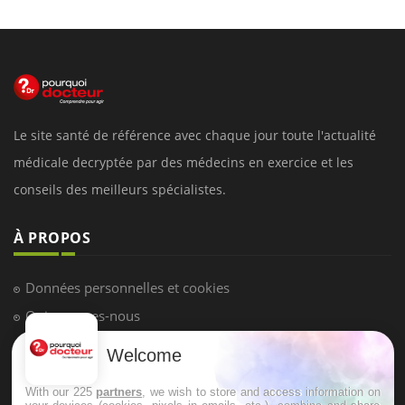
Le site santé de référence avec chaque jour toute l'actualité
médicale decryptée par des médecins en exercice et les
conseils des meilleurs spécialistes.
À PROPOS
Données personnelles et cookies
Qui sommes-nous
Conditions d'utilisation
Welcome
Plan du site
With our 225
partners
, we wish to store and access information on
Mentions Légales