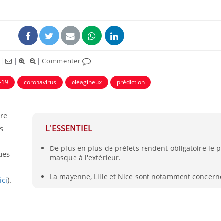
|
|
|
Commenter
-19
coronavirus
oléagineux
prédiction
ire
L'ESSENTIEL
ts
De plus en plus de préfets rendent obligatoire le p
ues
masque à l'extérieur.
La mayenne, Lille et Nice sont notamment concern
ici
).