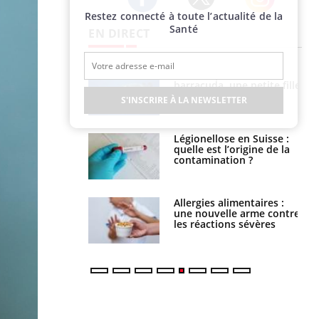
Restez connecté à toute l’actualité de la
Twitter
Facebook
Instagram
Santé
EN DIRECT
e et chaleur : ce
Mordue par un
la science
barracuda, une petite fille
secourue grâce à un
S'INSCRIRE À LA NEWSLETTER
réflexe essentiel
phone nuit-il à
Légionellose en Suisse :
tissage de la
quelle est l’origine de la
?
contamination ?
par une tique en
Allergies alimentaires :
, elle reste dans
une nouvelle arme contre
 pendant 42 jours
les réactions sévères