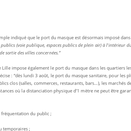
mple indiqué que le port du masque est désormais imposé dans
x publics (voie publique, espaces publics de plein air) à l'intérieur 
e sortie des villes concernées.”
 de Lille impose également le port du masque dans les quartiers le
récise : “dès lundi 3 août, le port du masque sanitaire, pour les p
lics clos (salles, commerces, restaurants, bars…), les marchés de 
ances où la distanciation physique d’1 mètre ne peut être garan
uline & Charge mentale : et si on
Eczéma Chronique des
tube
Youtube
Youtube
Y
it en parler??
préparer pour l’été !
 fréquentation du public ;
026, l'insuline dans le diabète de type 2
L'été arrive… et avec lui,
e entourée d'idées reçues chez les
rythme de vie ! Vacances, 
 temporaires ;