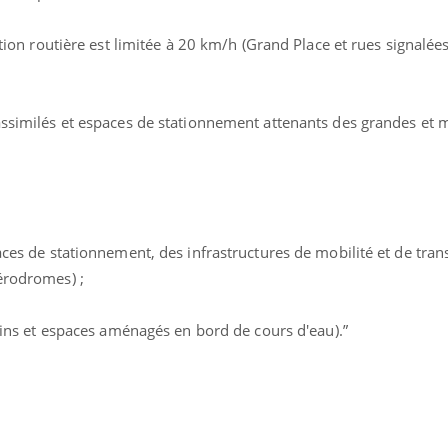
ients comme parfois chez les soignants.
soleil, activités en plein
sont ...
ion routière est limitée à 20 km/h (Grand Place et rues signalées
ssimilés et espaces de stationnement attenants des grandes et
es de stationnement, des infrastructures de mobilité et de trans
érodromes) ;
dins et espaces aménagés en bord de cours d'eau).”