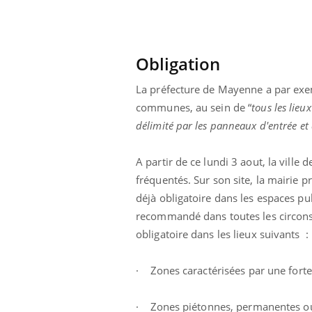
Obligation
La préfecture de Mayenne a par exe
communes, au sein de “
tous les lieu
délimité par les panneaux d'entrée et d
A partir de ce lundi 3 aout, la ville
fréquentés. Sur son site, la mairie p
déjà obligatoire dans les espaces pub
recommandé dans toutes les circonst
obligatoire dans les lieux suivants :
 Mains :
Carence en fer : comprendre pour
Ins
Youtube
You
Youtube
Youtube
prévenir
osa
· Zones caractérisées par une forte
aciles à aborder...
Fatigue, irritabilité, brouillard mental ou
En 2
poser des
même alopécie… Les symptômes de la
rest
· Zones piétonnes, permanentes ou