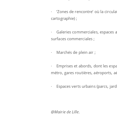
'un proche c'est
carence en fer sont multiples ce qui la rend
pat
...
· ‘Zones de rencontre’ où la circulat
cartographie) ;
· Galeries commerciales, espaces a
surfaces commerciales ;
· Marchés de plein air ;
· Emprises et abords, dont les espac
métro, gares routières, aéroports, a
· Espaces verts urbains (parcs, jar
@Mairie de Lille.