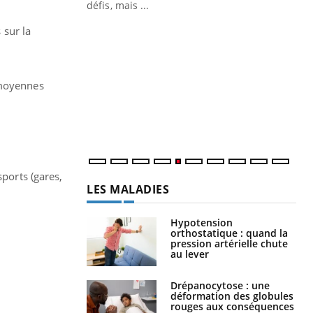
 air… Nos mains
défis, mais ...
Un
 sur la
You
fac
pr
Un 
 moyennes
mut
san
num
ports (gares,
LES MALADIES
Hypotension
orthostatique : quand la
pression artérielle chute
au lever
Drépanocytose : une
déformation des globules
rouges aux conséquences