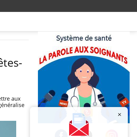
êtes-
ettre aux
généralise
Publicité