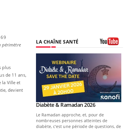
 69
LA CHAÎNE SANTÉ
du périmètre
Youtube
s plus
lus de 11 ans,
la Ville et
tie, devient
Youtube
 Mains : se
Diabète & Ramadan 2026
Youtube
outube
Le Ramadan approche, et, pour de
 un tout nouveau
nombreuses personnes atteintes de
plage, piscine,
diabète, c'est une période de questions, de