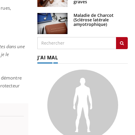
graves
 rues,
Maladie de Charcot
(Sclérose latérale
amyotrophique)
êtes dans une
je le
J'AI MAL
e démontre
protecteur