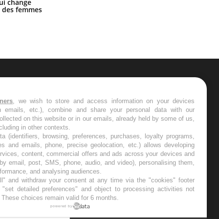
La sieste empêche-t-elle de dormir
ui change
la nuit ?
ge des femmes
ER
tners
, we wish to store and access information on your devices
in emails, etc.), combine and share your personal data with our
s les semaines les meilleures
ollected on this website or in our emails, already held by some of us,
ncluding in other contexts.
ta (identifiers, browsing, preferences, purchases, loyalty programs,
es and emails, phone, precise geolocation, etc.) allows developing
ervices, content, commercial offers and ads across your devices and
 by email, post, SMS, phone, audio, and video), personalising them,
RE
rformance, and analysing audiences.
l" and withdraw your consent at any time via the "cookies" footer
"set detailed preferences" and object to processing activities not
. These choices remain valid for 6 months.
powered by