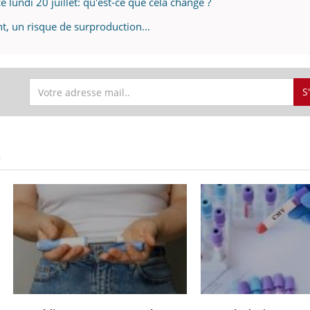
e lundi 20 juillet: qu'est-ce que cela change ?
t, un risque de surproduction...
S
S