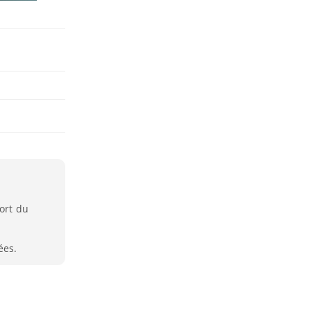
ort du
ées.