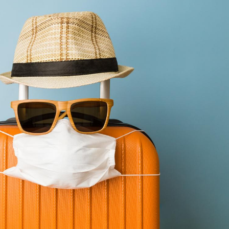
Fortes chaleurs :
Grossess
pourquoi le risque de
que dit 
noyade grimpe-t-il ?
Le Viagra pourrait-il
Le smart
freiner la propagation du
l'appren
cancer ?
lecture 
Pourquoi manger moins
Mordue 
de protéines pourrait
vacances
finalement être bénéfique
le coma