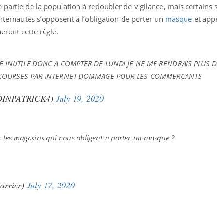
 partie de la population à redoubler de vigilance, mais certains 
internautes s’opposent à l’obligation de porter un
masque
et app
eront cette règle.
Youtube
bète & Ramadan 2026
Un « jumeau numériq
tube
Youtube
faciliter l’accès à la 
Ramadan approche, et, pour de
Youtube
E INUTILE DONC A COMPTER DE LUNDI JE NE ME RENDRAIS PLUS 
préventive
breuses personnes atteintes de
S COURSES PAR INTERNET DOMMAGE POUR LES COMMERCANTS
Un établissement lié à u
ète, c'est une période de questions, de
mutualiste innove en mat
s, mais ...
DINPATRICK4)
July 19, 2020
santé : l'utilisation d'un 
numérique » permet ...
us les magasins qui nous obligent a porter un masque ?
arrier)
July 17, 2020