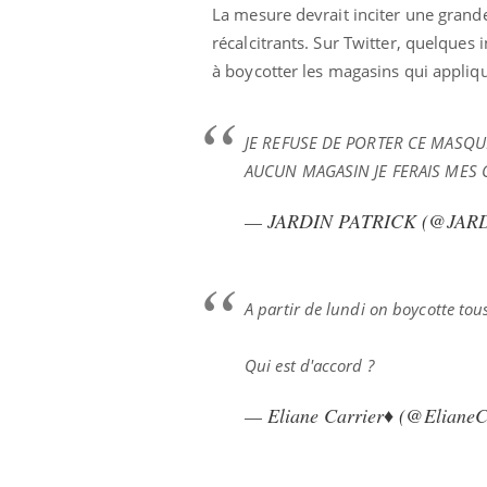
La mesure devrait inciter une grande
récalcitrants. Sur Twitter, quelques 
à boycotter les magasins qui appliqu
ale : et si on
Eczéma Chronique des Mains : se
Dia
Youtube
You
ube
Youtube
préparer pour l’été !
Le 
JE REFUSE DE PORTER CE MASQU
 diabète de type 2
L'été arrive… et avec lui, un tout nouveau
nom
AUCUN MAGASIN JE FERAIS ME
ues chez les
rythme de vie ! Vacances, plage, piscine,
diab
ez les soignants.
soleil, activités en plein air… Nos mains
défi
— JARDIN PATRICK (@JAR
sont ...
A partir de lundi on boycotte to
Qui est d'accord ?
— Eliane Carrier♦️ (@ElianeC