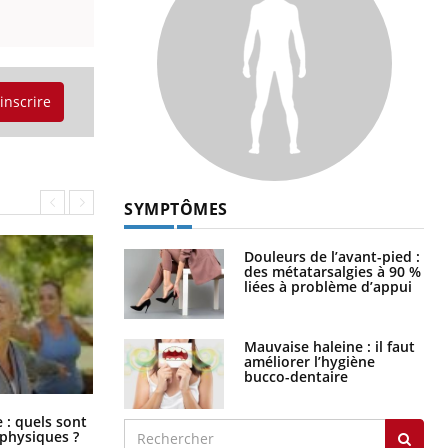
'inscrire
SYMPTÔMES
Douleurs de l’avant-pied :
des métatarsalgies à 90 %
liées à problème d’appui
Mauvaise haleine : il faut
améliorer l’hygiène
bucco-dentaire
Comment éviter une otite pendant
: quels sont
les vacances ?
 physiques ?