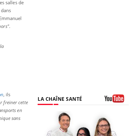
les salles de
s dans
t, Emmanuel
hors"
.
la
on
, ils
LA CHAÎNE SANTÉ
 freiner cette
Youtube
ansports en
omique sans