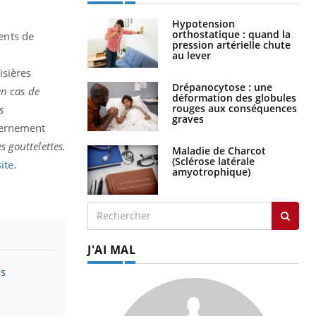
Hypotension
orthostatique : quand la
ents de
pression artérielle chute
au lever
isières
Drépanocytose : une
n cas de
déformation des globules
rouges aux conséquences
s
graves
vernement
s gouttelettes.
Maladie de Charcot
(Sclérose latérale
site
.
amyotrophique)
J'AI MAL
os