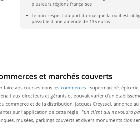
plusieurs régions françaises
VIH : la fin du comprimé
Le Viagr
tous les jours se profile-t-
freiner 
elle enfin ?
cancer ?
Le non-respect du port du masque là où il est obli
passible d'une amende de 135 euros
 commerces et marchés couverts
r faire vos courses dans les
commerces
: supermarché, épicerie
evenait aux directeurs et gérants et pouvait varier d'un établisseme
 du commerce et de la distribution, Jacques Creyssel, annonce au
antes sur l’application de cette règle : "
u
n client qui ne voudra pa
anques, musées, parkings couverts et divers monuments clos ser