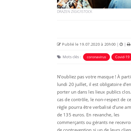
DRAZEN ZIGIC/ISTOCK
Publié le 19.07.2020 à 20h00
|
|
Mots clés :
coronavirus
Covid-19
N’oubliez pas votre masque ! À parti
 à risque : ce jus
Cancer colorectal : une
lundi 20 juillet, il est obligatoire d’e
ttire l'attention
stratégie simple aurait
porter un dans les lieux publics clos
cheurs
changé la donne au Pays
basque
cas de contrôle, le non-respect de ce
règle pourra être verbalisé d’une a
 oublier les
Chikungunya, dengue,
n vacances ?
West Nile : que se passe-
de 135 euros. En revanche, les
t-il dans le sud de la
commerçants ou gérants ne recevro
France ?
de contravention si un de leurs clien