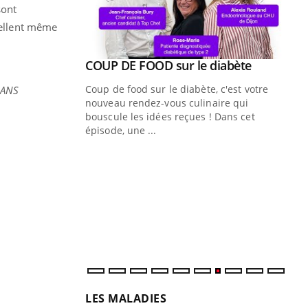
sont
ellent même
Youtube
ue » pour
COUP DE FOOD sur le diabète
Youtube
médecine
Coup de food sur le diabète, c'est votre
DANS
nouveau rendez-vous culinaire qui
n groupe
bouscule les idées reçues ! Dans cet
ière de bilan de
épisode, une ...
« jumeau
Qu
You
êtr
"Le
qua
Doc
dir
LES MALADIES