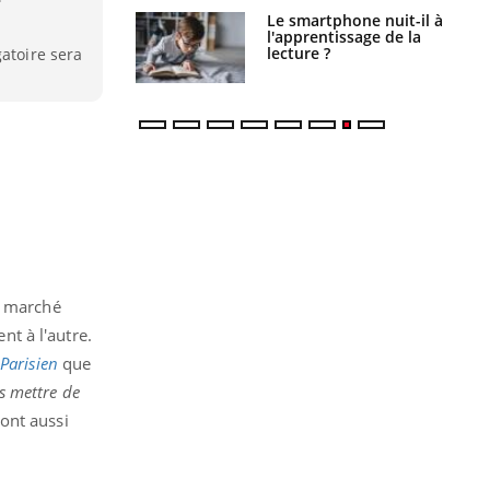
a pourrait-il
Le smartphone nuit-il à
la propagation du
l'apprentissage de la
lecture ?
gatoire sera
, marché
nt à l'autre.
Parisien
que
s mettre de
ont aussi