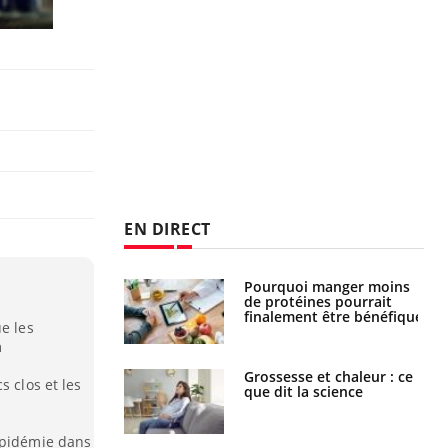
EN DIRECT
i votre ventre
Pourquoi manger moins
il les premiers
de protéines pourrait
 vos vacances ?
finalement être bénéfique
e les
m
haleurs :
Grossesse et chaleur : ce
s clos et les
i le risque de
que dit la science
rimpe-t-il ?
épidémie dans