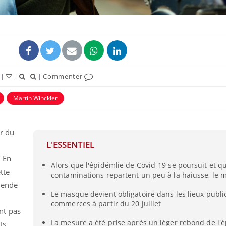
|
|
|
Commenter
Martin Winckler
r du
L'ESSENTIEL
Cytomégalovirus : ce qui
Pourquo
n
change dans la prise en
gâche-t-
. En
charge des femmes
jours de
Alors que l'épidémlie de Covid-19 se poursuit et qu
enceintes
tte
contaminations repartent un peu à la haiusse, le 
mende
La sieste empêche-t-elle
Fortes c
Le masque devient obligatoire dans les lieux public
de dormir la nuit ?
pourquo
commerces à partir du 20 juillet
noyade g
nt pas
La mesure a été prise après un léger rebond de l'
ts