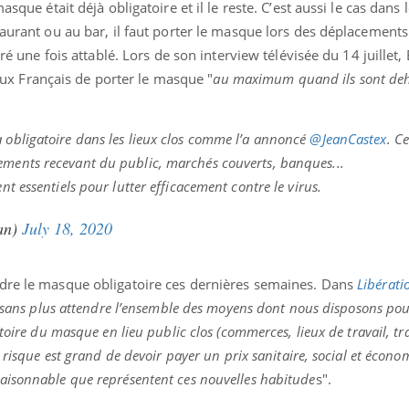
asque était déjà obligatoire et il le reste. C’est aussi le cas dans 
taurant ou au bar, il faut porter le masque lors des déplacement
tiré une fois attablé. Lors de son interview télévisée du 14 juille
 Français de porter le masque "
au maximum quand ils sont de
a obligatoire dans les lieux clos comme l’a annoncé
@JeanCastex
. Ce
ements recevant du public, marchés couverts, banques...
ent essentiels pour lutter efficacement contre le virus.
ran)
July 18, 2020
ndre le masque obligatoire ces dernières semaines. Dans
Libérati
s sans plus attendre l’ensemble des moyens dont nous disposons pour
toire du masque en lieu public clos (commerces, lieux de travail, tr
 risque est grand de devoir payer un prix sanitaire, social et écon
aisonnable que représentent ces nouvelles habitude
s".