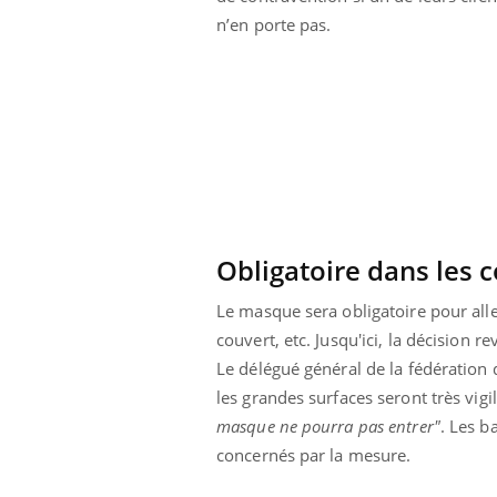
 connectés :
Les médicaments GLP-1
n’en porte pas.
le travail
protègent-ils aussi les os
de plus en plus
?
soirées
Obligatoire dans les
Le masque sera obligatoire pour alle
couvert, etc. Jusqu'ici, la décision r
Le délégué général de la fédération
les grandes surfaces seront très vigil
masque ne pourra pas entrer"
. Les b
concernés par la mesure.