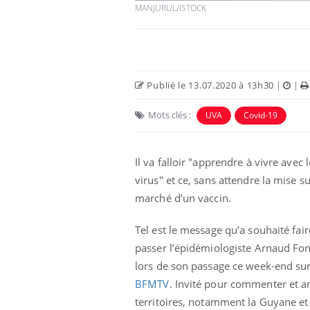
MANJURUL/ISTOCK
Publié le 13.07.2020 à 13h30
|
|
Mots clés :
UVA
Covid-19
Eczéma Chronique des Mains :
Car
Youtube
You
Youtube
expliquer ma maladie
pré
Il va falloir "apprendre à vivre avec l
Il y a des sujets qui sont faciles à aborder...
Fati
virus" et ce, sans attendre la mise su
d'autres non ! D'un côté, poser des
mêm
questions sur la maladie d'un proche c'est
care
marché d’un vaccin.
montrer ...
...
Tel est le message qu’a souhaité fair
passer l’épidémiologiste Arnaud Fo
lors de son passage ce week-end su
BFMTV
. Invité pour commenter et a
territoires, notamment la Guyane et