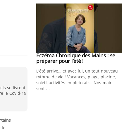
ale : et si on
Eczéma Chronique des Mains : se
Youtube
ube
Youtube
préparer pour l’été !
e diabète de type 2
L'été arrive… et avec lui, un tout nouveau
çues chez les
rythme de vie ! Vacances, plage, piscine,
ez les soignants.
soleil, activités en plein air… Nos mains
ls se livrent
sont ...
Di
re le Covid-19
You
Le 
nom
dia
rtains
défi
 le