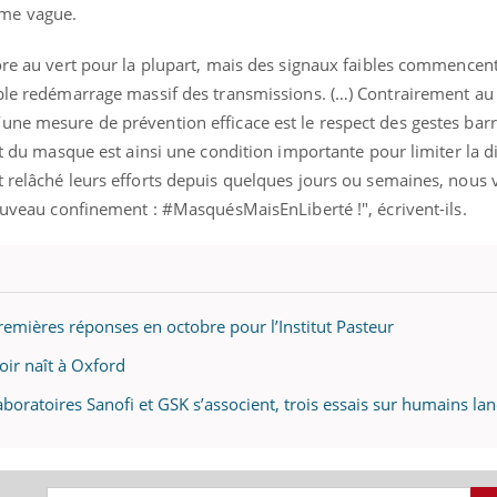
ème vague.
ore au vert pour la plupart, mais des signaux faibles commencent
ible redémarrage massif des transmissions. (…) Contrairement au
une mesure de prévention efficace est le respect des gestes bar
ort du masque est ainsi une condition importante pour limiter la d
t relâché leurs efforts depuis quelques jours ou semaines, nous 
nouveau confinement : #MasquésMaisEnLiberté !", écrivent-ils.
premières réponses en octobre pour l’Institut Pasteur
poir naît à Oxford
laboratoires Sanofi et GSK s’associent, trois essais sur humains la