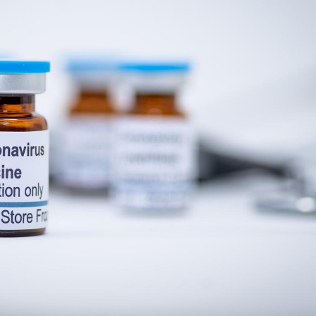
Cancer colorectal : une
Cytomég
stratégie simple aurait
change d
changé la donne au Pays
charge 
basque
enceint
Chikungunya, dengue,
La siest
West Nile : que se passe-
de dormi
t-il dans le sud de la
France ?
Les médicaments GLP-1
VIH : la
protègent-ils aussi les os
tous les
?
elle enfi