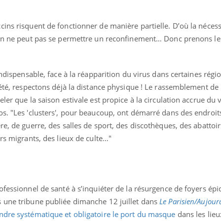
ins risquent de fonctionner de manière partielle. D’où la nécess
"On ne peut pas se permettre un reconfinement… Donc prenons le
indispensable, face à la réapparition du virus dans certaines régio
 été, respectons déjà la distance physique ! Le rassemblement de
ler que la saison estivale est propice à la circulation accrue du v
s. "Les 'clusters', pour beaucoup, ont démarré dans des endroits
re, de guerre, des salles de sport, des discothèques, des abattoir
urs migrants, des lieux de culte…"
ofessionnel de santé à s’inquiéter de la résurgence de foyers ép
 une tribune publiée dimanche 12 juillet dans
Le Parisien/Aujour
ndre systématique et obligatoire le port du masque
dans les lieu