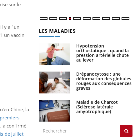
mise sur le
l y a "un
LES MALADIES
21 un vaccin
Hypotension
orthostatique : quand la
pression artérielle chute
au lever
Drépanocytose : une
déformation des globules
rouges aux conséquences
graves
Maladie de Charcot
(Sclérose latérale
u’en Chine, la
amyotrophique)
 premiers
r, a confirmé
s de juillet