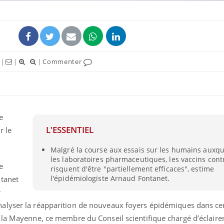
|
|
|
Commenter
ence en fer : comprendre pour
Insuline & Charge ment
tube
Youtube
Youtube
Yout
venir
osait en parler??
e
gue, irritabilité, brouillard mental ou
En 2026, l'insuline dans l
L'ESSENTIEL
r le
e alopécie… Les symptômes de la
reste entourée d'idées re
nce en fer sont multiples ce qui la rend
patients comme parfois ch
Malgré la course aux essais sur les humains auxque
les laboratoires pharmaceutiques, les vaccins cont
e
risquent d'être "partiellement efficaces", estime
l'épidémiologiste Arnaud Fontanet.
ntanet
r
nalyser la réapparition de nouveaux foyers épidémiques dans ce
 la Mayenne, ce membre du Conseil scientifique chargé d’éclairer