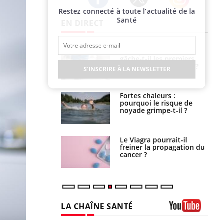
Restez connecté à toute l’actualité de la
Twitter
Facebook
Instagram
Santé
EN DIRECT
alovirus : ce qui
Pourquoi votre ventre
ans la prise en
gâche-t-il les premiers
des femmes
jours de vos vacances ?
S'INSCRIRE À LA NEWSLETTER
es
e empêche-t-elle
Fortes chaleurs :
r la nuit ?
pourquoi le risque de
noyade grimpe-t-il ?
 fin du comprimé
Le Viagra pourrait-il
 jours se profile-t-
freiner la propagation du
n ?
cancer ?
LA CHAÎNE SANTÉ
Youtube