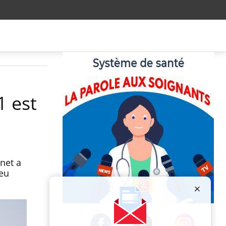
1 est
net a
peu
Publicité