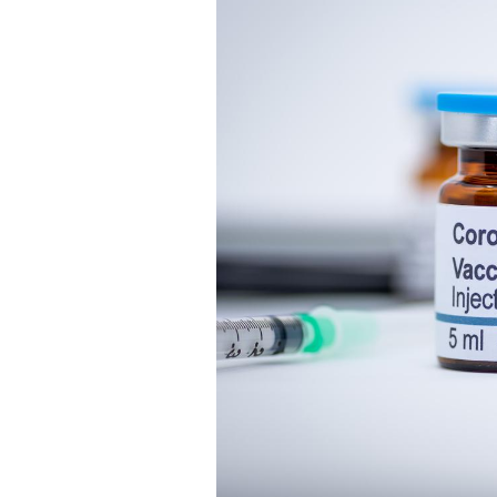
Grossesse à risque : ce jus
naturel attire l'attention
des chercheurs
Comment oublier les
écrans en vacances ?
Toujours connectés :
comment le travail
empiète de plus en plus
sur nos soirées