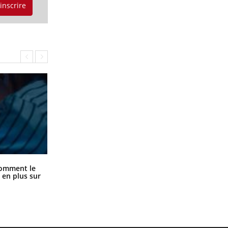
'inscrire
Cancer colorectal : une stratégie
comment le
simple aurait changé la donne au
 en plus sur
Pays basque