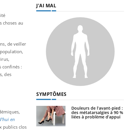
J'AI MAL
ité
s choses au
ns, de veiller
 population,
irus,
 confinés :
s, des
SYMPTÔMES
Douleurs de l’avant-pied :
idémiques,
des métatarsalgies à 90 %
liées à problème d’appui
d’hui en
x publics clos